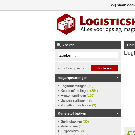
Wij slaan coo
Zoeken
Hom
Leg
» Zoeken op merk
Zoeken »
Magazijnstellingen
Legbordstellingen
(46)
Kunststof stellingen
(364)
Houten stellingen
(100)
Banden stellingen
(28)
Verrijdbare stellingen
(9)
Kunststof bakken
Stellingbakken
(30)
Palletboxen
(46)
€
Grijpbakken
(21)