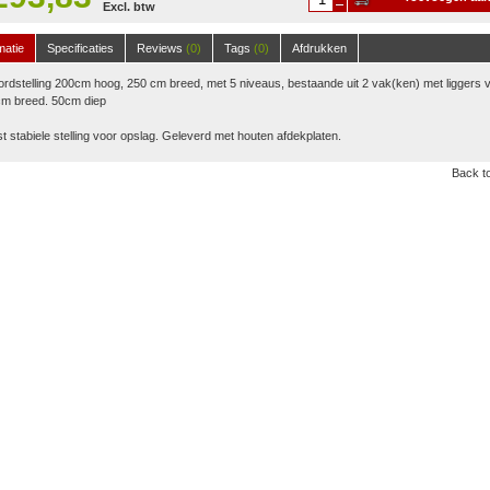
Excl. btw
winkelwagen
matie
Specificaties
Reviews
(0)
Tags
(0)
Afdrukken
rdstelling 200cm hoog, 250 cm breed, met 5 niveaus, bestaande uit 2 vak(ken) met liggers 
cm breed. 50cm diep
st stabiele stelling voor opslag. Geleverd met houten afdekplaten.
Back to