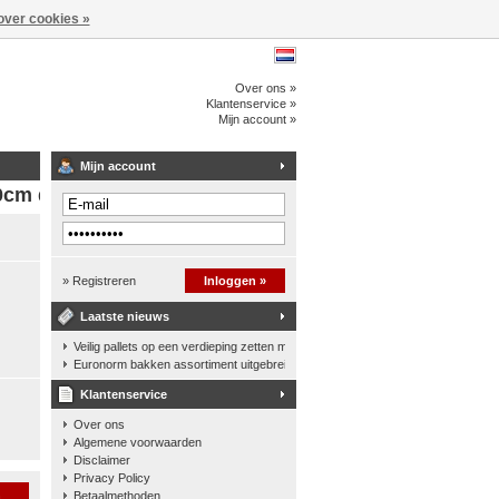
over cookies »
Over ons »
Klantenservice »
Mijn account »
Mijn account
0cm diep
» Registreren
Inloggen »
Laatste nieuws
Veilig pallets op een verdieping zetten met een palletkantelhek
Euronorm bakken assortiment uitgebreid
Klantenservice
Over ons
Algemene voorwaarden
Disclaimer
Privacy Policy
n
Betaalmethoden