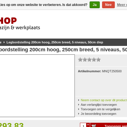
kies op om onze website te verbeteren. Is dat akkoord?
Ja
Nee
Meer 
e
Legbordstelling 200cm hoog, 250cm breed, 5 niveaus, 50cm diep
bordstelling 200cm hoog, 250cm breed, 5 niveaus, 5
Artikelnummer:
MNQT250500
Neem contact op over dit product
Aan verlanglijst toevoegen
Toevoegen om te vergelijken
Je beoordeling toevoegen
293,83
Toevoegen aa