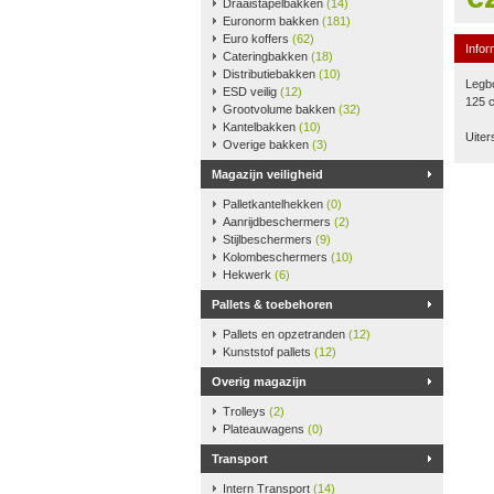
Draaistapelbakken
(14)
Euronorm bakken
(181)
Euro koffers
(62)
Infor
Cateringbakken
(18)
Distributiebakken
(10)
Legbo
ESD veilig
(12)
125 
Grootvolume bakken
(32)
Kantelbakken
(10)
Uiter
Overige bakken
(3)
Magazijn veiligheid
Palletkantelhekken
(0)
Aanrijdbeschermers
(2)
Stijlbeschermers
(9)
Kolombeschermers
(10)
Hekwerk
(6)
Pallets & toebehoren
Pallets en opzetranden
(12)
Kunststof pallets
(12)
Overig magazijn
Trolleys
(2)
Plateauwagens
(0)
Transport
Intern Transport
(14)