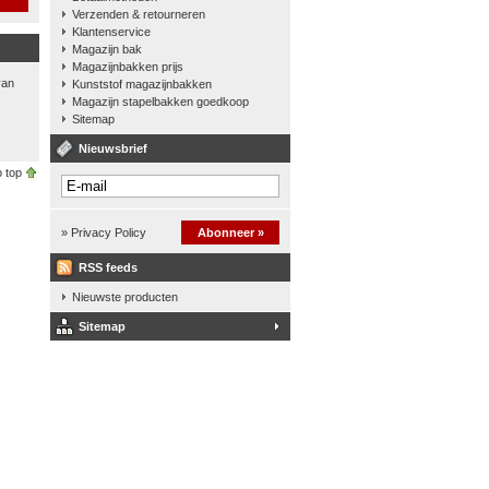
Verzenden & retourneren
Klantenservice
Magazijn bak
Magazijnbakken prijs
van
Kunststof magazijnbakken
Magazijn stapelbakken goedkoop
Sitemap
Nieuwsbrief
 top
» Privacy Policy
Abonneer »
RSS feeds
Nieuwste producten
Sitemap