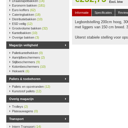
Draaistapelbakken
(14)
Excl. btw
Euronorm bakken
(181)
Euro koffers
(62)
Informatie
Specificaties
Revie
Cateringbakken
(18)
Distributiebakken
(10)
Legbordstelling 200cm hoog, 30
ESD veilig
(12)
met liggers van 150 cm breed. 
Grootvolume bakken
(32)
Kantelbakken
(10)
Uiterst stabiele stelling voor o
Overige bakken
(3)
Magazijn veiligheid
Palletkantelhekken
(0)
Aanrijdbeschermers
(2)
Stijlbeschermers
(9)
Kolombeschermers
(10)
Hekwerk
(6)
Pallets & toebehoren
Pallets en opzetranden
(12)
Kunststof pallets
(12)
Overig magazijn
Trolleys
(2)
Plateauwagens
(0)
Transport
Intern Transport
(14)