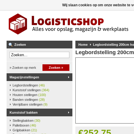
Wij slaan cookies op om onze website te v
Zoeken
Home
Legbordstelling 200cm ho
Legbordstelling 200cm
» Zoeken op merk
Zoeken »
Magazijnstellingen
Legbordstellingen
(46)
Kunststof stellingen
(364)
Houten stellingen
(100)
Banden stellingen
(28)
Verrijdbare stellingen
(9)
Kunststof bakken
Stellingbakken
(30)
Palletboxen
(46)
€252,75
Grijpbakken
(21)