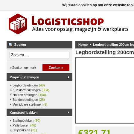
Wij slaan cookies op om onze website te v
Zoeken
Home
Legbordstelling 200cm ho
Legbordstelling 200cm
» Zoeken op merk
Zoeken »
Magazijnstellingen
Legbordstellingen
(46)
Kunststof stellingen
(364)
Houten stellingen
(100)
Banden stellingen
(28)
Verrijdbare stellingen
(9)
Kunststof bakken
Stellingbakken
(30)
Palletboxen
(46)
€321,71
Grijpbakken
(21)