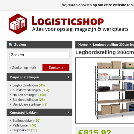
Wij slaan cookies op om onze website te v
Zoeken
Home
Legbordstelling 200cm ho
Legbordstelling 200cm
» Zoeken op merk
Zoeken »
Magazijnstellingen
Legbordstellingen
(46)
Kunststof stellingen
(364)
Houten stellingen
(100)
Banden stellingen
(28)
Verrijdbare stellingen
(9)
Kunststof bakken
Stellingbakken
(30)
Palletboxen
(46)
€815,92
Grijpbakken
(21)