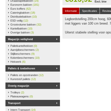
Draaistapelbakken
(14)
Excl. btw
Euronorm bakken
(181)
Euro koffers
(62)
Informatie
Specificaties
Revie
Cateringbakken
(18)
Distributiebakken
(10)
Legbordstelling 200cm hoog, 60
ESD veilig
(12)
met liggers van 100 cm breed. 
Grootvolume bakken
(32)
Kantelbakken
(10)
Uiterst stabiele stelling voor o
Overige bakken
(3)
Magazijn veiligheid
Palletkantelhekken
(0)
Aanrijdbeschermers
(2)
Stijlbeschermers
(9)
Kolombeschermers
(10)
Hekwerk
(6)
Pallets & toebehoren
Pallets en opzetranden
(12)
Kunststof pallets
(12)
Overig magazijn
Trolleys
(2)
Plateauwagens
(0)
Transport
Intern Transport
(14)