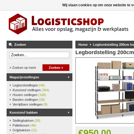
Wij slaan cookies op om onze website te v
Zoeken
Home
Legbordstelling 200cm ho
Legbordstelling 200cm
» Zoeken op merk
Zoeken »
Magazijnstellingen
Legbordstellingen
(46)
Kunststof stellingen
(364)
Houten stellingen
(100)
Banden stellingen
(28)
Verrijdbare stellingen
(9)
Kunststof bakken
Stellingbakken
(30)
Palletboxen
(46)
€950,00
Grijpbakken
(21)