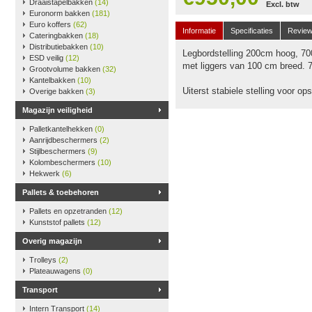
Draaistapelbakken
(14)
Excl. btw
Euronorm bakken
(181)
Euro koffers
(62)
Informatie
Specificaties
Revie
Cateringbakken
(18)
Distributiebakken
(10)
Legbordstelling 200cm hoog, 70
ESD veilig
(12)
met liggers van 100 cm breed. 
Grootvolume bakken
(32)
Kantelbakken
(10)
Uiterst stabiele stelling voor o
Overige bakken
(3)
Magazijn veiligheid
Palletkantelhekken
(0)
Aanrijdbeschermers
(2)
Stijlbeschermers
(9)
Kolombeschermers
(10)
Hekwerk
(6)
Pallets & toebehoren
Pallets en opzetranden
(12)
Kunststof pallets
(12)
Overig magazijn
Trolleys
(2)
Plateauwagens
(0)
Transport
Intern Transport
(14)