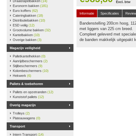
Draaistapelbakken
(14)
Excl. btw
Euronorm bakken
(181)
Euro koffers
(62)
Informatie
Specificaties
Revie
Cateringbakken
(18)
Distributiebakken
(10)
Bandenstelling 200cm hoog, 112
ESD veilig
(12)
met liggers van 225 cm breed.
Grootvolume bakken
(32)
Compleet geleverd met speciale 
Kantelbakken
(10)
de banden makkelijk uitgepakt 
Overige bakken
(3)
Magazijn veiligheid
Palletkantelhekken
(0)
Aanrijdbeschermers
(2)
Stijlbeschermers
(9)
Kolombeschermers
(10)
Hekwerk
(6)
Pallets & toebehoren
Pallets en opzetranden
(12)
Kunststof pallets
(12)
Overig magazijn
Trolleys
(2)
Plateauwagens
(0)
Transport
Intern Transport
(14)