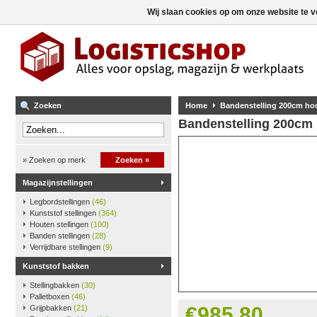
Wij slaan cookies op om onze website te v
Zoeken
Home
Bandenstelling 200cm hoo
Bandenstelling 200cm 
» Zoeken op merk
Zoeken »
Magazijnstellingen
Legbordstellingen
(46)
Kunststof stellingen
(364)
Houten stellingen
(100)
Banden stellingen
(28)
Verrijdbare stellingen
(9)
Kunststof bakken
Stellingbakken
(30)
Palletboxen
(46)
€985,80
Grijpbakken
(21)