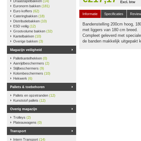
Draaistapelbakken
(14)
Excl. btw
Euronorm bakken
(181)
Euro koffers
(62)
Informatie
Specificaties
Revie
Cateringbakken
(18)
Distributiebakken
(10)
Bandenstelling 200cm hoog, 180
ESD veilig
(12)
met liggers van 180 cm breed.
Grootvolume bakken
(32)
Compleet geleverd met speciale 
Kantelbakken
(10)
de banden makkelijk uitgepakt 
Overige bakken
(3)
Magazijn veiligheid
Palletkantelhekken
(0)
Aanrijdbeschermers
(2)
Stijlbeschermers
(9)
Kolombeschermers
(10)
Hekwerk
(6)
Pallets & toebehoren
Pallets en opzetranden
(12)
Kunststof pallets
(12)
Overig magazijn
Trolleys
(2)
Plateauwagens
(0)
Transport
Intern Transport
(14)