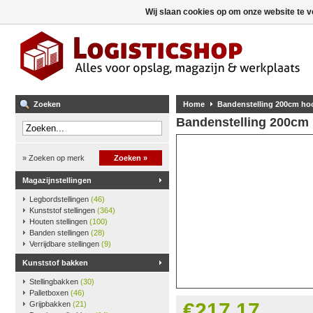
Wij slaan cookies op om onze website te v
Zoeken
Home
Bandenstelling 200cm hoo
Bandenstelling 200cm 
» Zoeken op merk
Zoeken »
Magazijnstellingen
Legbordstellingen
(46)
Kunststof stellingen
(364)
Houten stellingen
(100)
Banden stellingen
(28)
Verrijdbare stellingen
(9)
Kunststof bakken
Stellingbakken
(30)
Palletboxen
(46)
€217,17
Grijpbakken
(21)