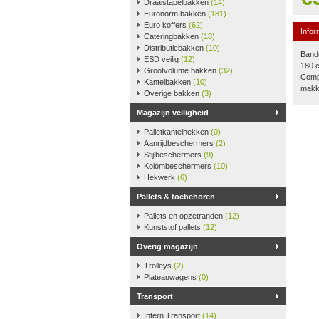
Draaistapelbakken
(14)
Euronorm bakken
(181)
Euro koffers
(62)
Infor
Cateringbakken
(18)
Distributiebakken
(10)
Bande
ESD veilig
(12)
180 
Grootvolume bakken
(32)
Compl
Kantelbakken
(10)
makke
Overige bakken
(3)
Magazijn veiligheid
Palletkantelhekken
(0)
Aanrijdbeschermers
(2)
Stijlbeschermers
(9)
Kolombeschermers
(10)
Hekwerk
(6)
Pallets & toebehoren
Pallets en opzetranden
(12)
Kunststof pallets
(12)
Overig magazijn
Trolleys
(2)
Plateauwagens
(0)
Transport
Intern Transport
(14)