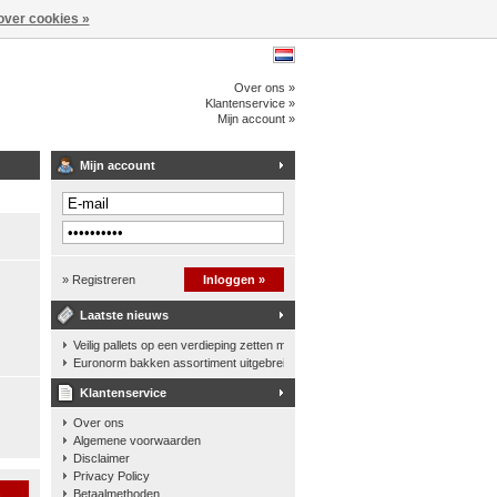
over cookies »
Over ons »
Klantenservice »
Mijn account »
Mijn account
» Registreren
Inloggen »
Laatste nieuws
Veilig pallets op een verdieping zetten met een palletkantelhek
Euronorm bakken assortiment uitgebreid
Klantenservice
Over ons
Algemene voorwaarden
Disclaimer
Privacy Policy
n
Betaalmethoden