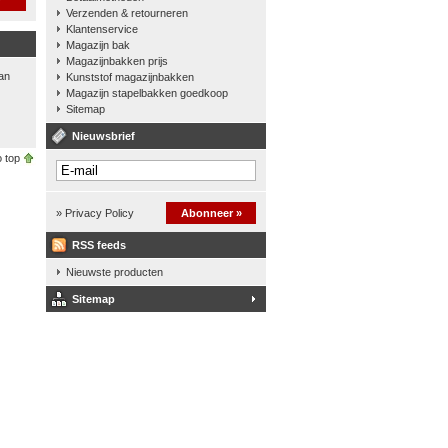
Verzenden & retourneren
Klantenservice
Magazijn bak
Magazijnbakken prijs
an
Kunststof magazijnbakken
Magazijn stapelbakken goedkoop
Sitemap
Nieuwsbrief
 top
» Privacy Policy
Abonneer »
RSS feeds
Nieuwste producten
Sitemap