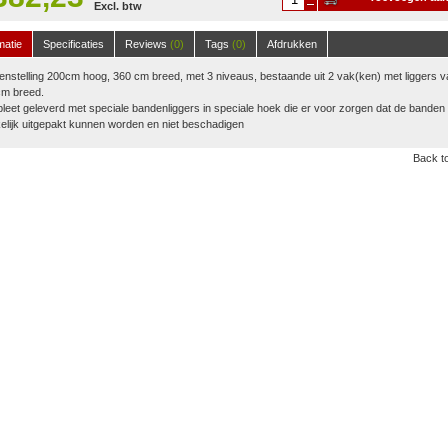
Excl. btw
winkelwagen
matie
Specificaties
Reviews
(0)
Tags
(0)
Afdrukken
nstelling 200cm hoog, 360 cm breed, met 3 niveaus, bestaande uit 2 vak(ken) met liggers v
cm breed.
eet geleverd met speciale bandenliggers in speciale hoek die er voor zorgen dat de banden
lijk uitgepakt kunnen worden en niet beschadigen
Back to