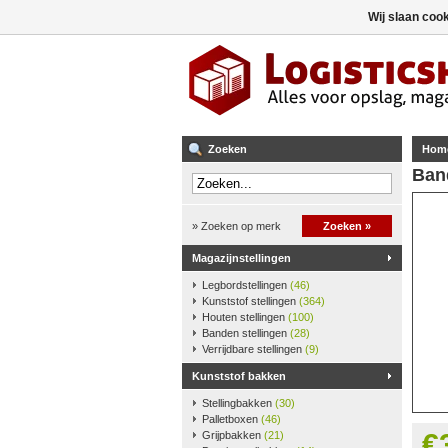
Wij slaan coo
Zoeken
Hom
Ban
» Zoeken op merk
Zoeken »
Magazijnstellingen
Legbordstellingen
(46)
Kunststof stellingen
(364)
Houten stellingen
(100)
Banden stellingen
(28)
Verrijdbare stellingen
(9)
Kunststof bakken
Stellingbakken
(30)
Palletboxen
(46)
€
Grijpbakken
(21)