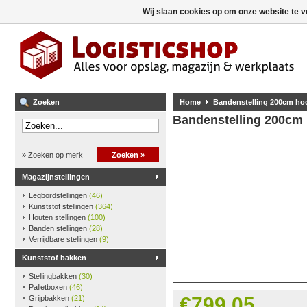
Wij slaan cookies op om onze website te v
Zoeken
Home
Bandenstelling 200cm hoo
Bandenstelling 200cm 
» Zoeken op merk
Zoeken »
Magazijnstellingen
Legbordstellingen
(46)
Kunststof stellingen
(364)
Houten stellingen
(100)
Banden stellingen
(28)
Verrijdbare stellingen
(9)
Kunststof bakken
Stellingbakken
(30)
Palletboxen
(46)
€799,05
Grijpbakken
(21)