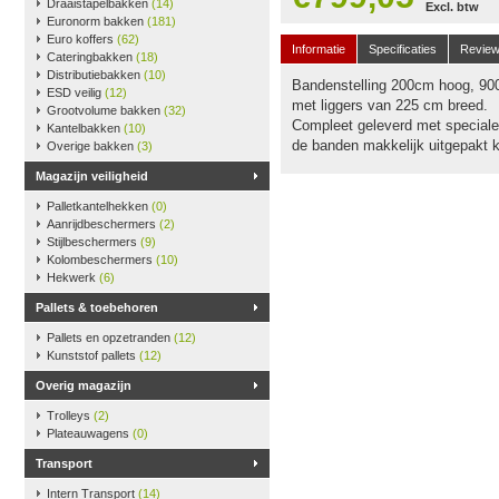
Draaistapelbakken
(14)
Excl. btw
Euronorm bakken
(181)
Euro koffers
(62)
Informatie
Specificaties
Revie
Cateringbakken
(18)
Distributiebakken
(10)
Bandenstelling 200cm hoog, 900
ESD veilig
(12)
met liggers van 225 cm breed.
Grootvolume bakken
(32)
Compleet geleverd met speciale 
Kantelbakken
(10)
de banden makkelijk uitgepakt 
Overige bakken
(3)
Magazijn veiligheid
Palletkantelhekken
(0)
Aanrijdbeschermers
(2)
Stijlbeschermers
(9)
Kolombeschermers
(10)
Hekwerk
(6)
Pallets & toebehoren
Pallets en opzetranden
(12)
Kunststof pallets
(12)
Overig magazijn
Trolleys
(2)
Plateauwagens
(0)
Transport
Intern Transport
(14)