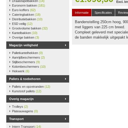
Draaistapelbakken
(14)
Excl. b
Euronorm bakken
(181)
Euro koffers
(62)
Informatie
Specificaties
Revie
Cateringbakken
(18)
Distributiebakken
(10)
Bandenstelling 250cm hoog, 900
ESD veilig
(12)
met liggers van 225 cm breed.
Grootvolume bakken
(32)
Compleet geleverd met speciale 
Kantelbakken
(10)
de banden makkelijk uitgepakt 
Overige bakken
(3)
Magazijn veiligheid
Palletkantelhekken
(0)
Aanrijdbeschermers
(2)
Stijlbeschermers
(9)
Kolombeschermers
(10)
Hekwerk
(6)
Pallets & toebehoren
Pallets en opzetranden
(12)
Kunststof pallets
(12)
Overig magazijn
Trolleys
(2)
Plateauwagens
(0)
Transport
Intern Transport
(14)