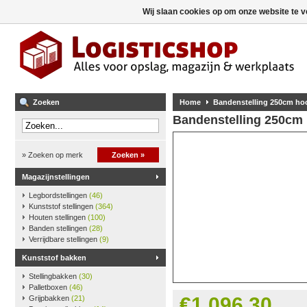
Wij slaan cookies op om onze website te v
Zoeken
Home
Bandenstelling 250cm hoo
Bandenstelling 250cm 
» Zoeken op merk
Zoeken »
Magazijnstellingen
Legbordstellingen
(46)
Kunststof stellingen
(364)
Houten stellingen
(100)
Banden stellingen
(28)
Verrijdbare stellingen
(9)
Kunststof bakken
Stellingbakken
(30)
Palletboxen
(46)
€1.096,30
Grijpbakken
(21)