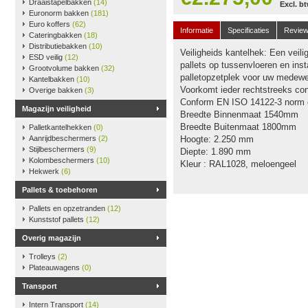
Draaistapelbakken
(14)
Excl. b
Euronorm bakken
(181)
Euro koffers
(62)
Informatie
Specificaties
Revie
Cateringbakken
(18)
Distributiebakken
(10)
Veiligheids kantelhek: Een veil
ESD veilig
(12)
pallets op tussenvloeren en inst
Grootvolume bakken
(32)
palletopzetplek voor uw medewe
Kantelbakken
(10)
Voorkomt ieder rechtstreeks con
Overige bakken
(3)
Conform EN ISO 14122-3 norm e
Magazijn veiligheid
Breedte Binnenmaat 1540mm
Breedte Buitenmaat 1800mm
Palletkantelhekken
(0)
Aanrijdbeschermers
(2)
Hoogte: 2.250 mm
Stijlbeschermers
(9)
Diepte: 1.890 mm
Kolombeschermers
(10)
Kleur : RAL1028, meloengeel
Hekwerk
(6)
Pallets & toebehoren
Pallets en opzetranden
(12)
Kunststof pallets
(12)
Overig magazijn
Trolleys
(2)
Plateauwagens
(0)
Transport
Intern Transport
(14)