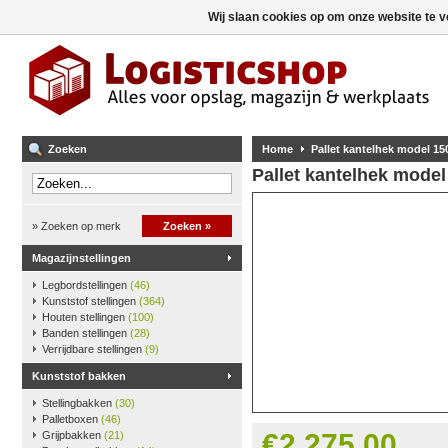
Wij slaan cookies op om onze website te v
Zoeken
Home
Pallet kantelhek model 15
Pallet kantelhek model
» Zoeken op merk
Zoeken »
Magazijnstellingen
Legbordstellingen
(46)
Kunststof stellingen
(364)
Houten stellingen
(100)
Banden stellingen
(28)
Verrijdbare stellingen
(9)
Kunststof bakken
Stellingbakken
(30)
Palletboxen
(46)
€2.275,00
Grijpbakken
(21)