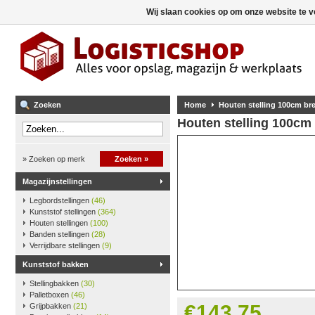
Wij slaan cookies op om onze website te v
Zoeken
Home
Houten stelling 100cm b
Houten stelling 100cm
» Zoeken op merk
Zoeken »
Magazijnstellingen
Legbordstellingen
(46)
Kunststof stellingen
(364)
Houten stellingen
(100)
Banden stellingen
(28)
Verrijdbare stellingen
(9)
Kunststof bakken
Stellingbakken
(30)
Palletboxen
(46)
€143,75
Grijpbakken
(21)