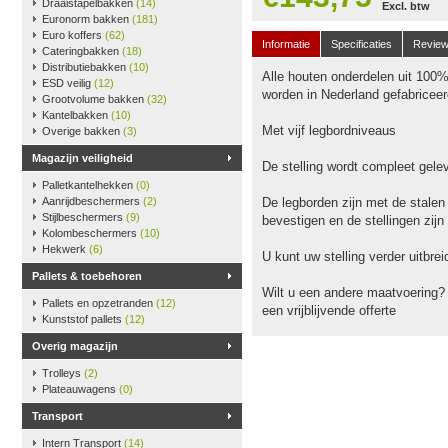
Draaistapelbakken
(14)
Excl. btw
Euronorm bakken
(181)
Euro koffers
(62)
Informatie
Specificaties
Revie
Cateringbakken
(18)
Distributiebakken
(10)
Alle houten onderdelen uit 100
ESD veilig
(12)
worden in Nederland gefabriceer
Grootvolume bakken
(32)
Kantelbakken
(10)
Met vijf legbordniveaus
Overige bakken
(3)
Magazijn veiligheid
De stelling wordt compleet gele
Palletkantelhekken
(0)
Aanrijdbeschermers
(2)
De legborden zijn met de stalen
Stijlbeschermers
(9)
bevestigen en de stellingen zijn
Kolombeschermers
(10)
Hekwerk
(6)
U kunt uw stelling verder uitbr
Pallets & toebehoren
Wilt u een andere maatvoering?
Pallets en opzetranden
(12)
een vrijblijvende offerte
Kunststof pallets
(12)
Overig magazijn
Trolleys
(2)
Plateauwagens
(0)
Transport
Intern Transport
(14)