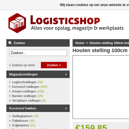
Wij slaan cookies op om onze website te v
Zoeken
Home
Houten stelling 100cm b
Houten stelling 100cm
» Zoeken op merk
Zoeken »
Magazijnstellingen
Legbordstellingen
(46)
Kunststof stellingen
(364)
Houten stellingen
(100)
Banden stellingen
(28)
Verrijdbare stellingen
(9)
Kunststof bakken
Stellingbakken
(30)
Palletboxen
(46)
€159,85
Grijpbakken
(21)