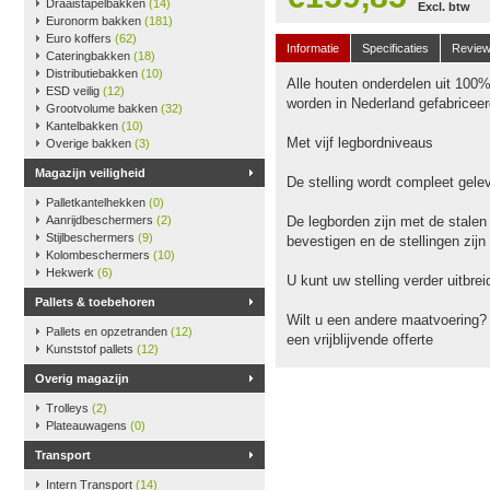
Draaistapelbakken
(14)
Excl. btw
Euronorm bakken
(181)
Euro koffers
(62)
Informatie
Specificaties
Revie
Cateringbakken
(18)
Distributiebakken
(10)
Alle houten onderdelen uit 100
ESD veilig
(12)
worden in Nederland gefabriceer
Grootvolume bakken
(32)
Kantelbakken
(10)
Met vijf legbordniveaus
Overige bakken
(3)
Magazijn veiligheid
De stelling wordt compleet gele
Palletkantelhekken
(0)
Aanrijdbeschermers
(2)
De legborden zijn met de stalen
Stijlbeschermers
(9)
bevestigen en de stellingen zijn
Kolombeschermers
(10)
Hekwerk
(6)
U kunt uw stelling verder uitbr
Pallets & toebehoren
Wilt u een andere maatvoering?
Pallets en opzetranden
(12)
een vrijblijvende offerte
Kunststof pallets
(12)
Overig magazijn
Trolleys
(2)
Plateauwagens
(0)
Transport
Intern Transport
(14)