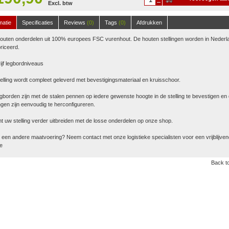
Excl. btw
winkelwagen
matie
Specificaties
Reviews
(0)
Tags
(0)
Afdrukken
houten onderdelen uit 100% europees FSC vurenhout. De houten stellingen worden in Nederl
riceerd.
ijf legbordniveaus
elling wordt compleet geleverd met bevestigingsmateriaal en kruisschoor.
gborden zijn met de stalen pennen op iedere gewenste hoogte in de stelling te bevestigen en
ingen zijn eenvoudig te herconfigureren.
t uw stelling verder uitbreiden met de losse onderdelen op onze shop.
u een andere maatvoering? Neem contact met onze logistieke specialisten voor een vrijblijve
te
Back to