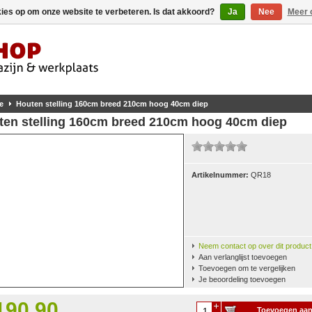
kies op om onze website te verbeteren. Is dat akkoord?
Ja
Nee
Meer 
e
Houten stelling 160cm breed 210cm hoog 40cm diep
ten stelling 160cm breed 210cm hoog 40cm diep
Artikelnummer:
QR18
Neem contact op over dit product
Aan verlanglijst toevoegen
Toevoegen om te vergelijken
Je beoordeling toevoegen
190,90
Toevoegen aa