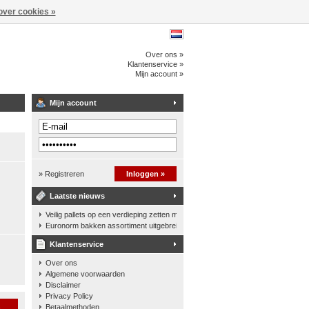
over cookies »
Over ons »
Klantenservice »
Mijn account »
Mijn account
» Registreren
Inloggen »
Laatste nieuws
Veilig pallets op een verdieping zetten met een palletkantelhek
Euronorm bakken assortiment uitgebreid
Klantenservice
Over ons
Algemene voorwaarden
Disclaimer
Privacy Policy
n
Betaalmethoden