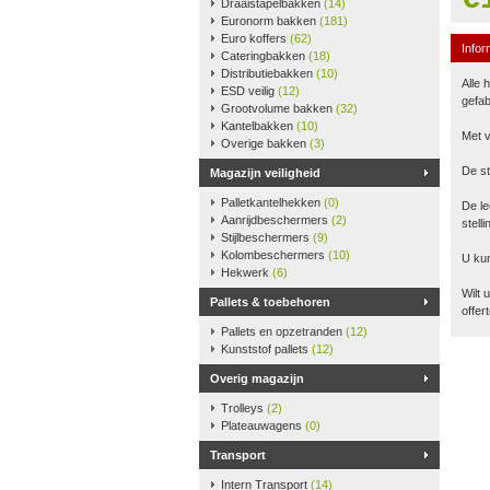
Draaistapelbakken
(14)
Euronorm bakken
(181)
Euro koffers
(62)
Infor
Cateringbakken
(18)
Distributiebakken
(10)
Alle 
ESD veilig
(12)
gefab
Grootvolume bakken
(32)
Kantelbakken
(10)
Met v
Overige bakken
(3)
De st
Magazijn veiligheid
Palletkantelhekken
(0)
De le
Aanrijdbeschermers
(2)
stell
Stijlbeschermers
(9)
Kolombeschermers
(10)
U kun
Hekwerk
(6)
Wilt 
Pallets & toebehoren
offer
Pallets en opzetranden
(12)
Kunststof pallets
(12)
Overig magazijn
Trolleys
(2)
Plateauwagens
(0)
Transport
Intern Transport
(14)