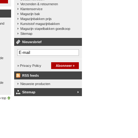
Verzenden & retourneren
Klantenservice
Magazijn bak
Magazijnbakken prijs
and
Kunststof magazijnbakken
Magazijn stapelbakken goedkoop
Sitemap
Nieuwsbrief
 de
» Privacy Policy
Abonneer »
RSS feeds
nde
Nieuwste producten
Sitemap
 top