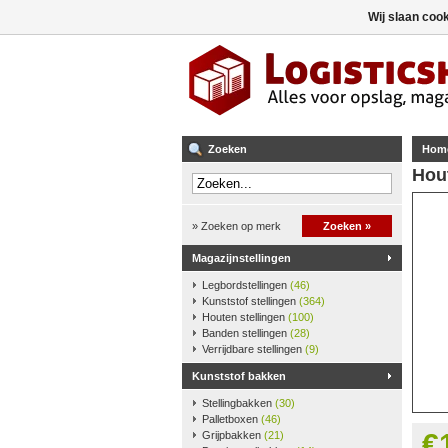
Wij slaan coo
Zoeken
Hom
Hou
» Zoeken op merk
Zoeken »
Magazijnstellingen
Legbordstellingen
(46)
Kunststof stellingen
(364)
Houten stellingen
(100)
Banden stellingen
(28)
Verrijdbare stellingen
(9)
Kunststof bakken
Stellingbakken
(30)
Palletboxen
(46)
€
Grijpbakken
(21)