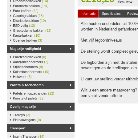
Draaistapelbakken
(14)
Excl. btw
Euronorm bakken
(181)
Euro koffers
(62)
Informatie
Specificaties
Revie
Cateringbakken
(18)
Distributiebakken
(10)
Alle houten onderdelen uit 100
ESD veilig
(12)
worden in Nederland gefabriceer
Grootvolume bakken
(32)
Kantelbakken
(10)
Met vijf legbordniveaus
Overige bakken
(3)
Magazijn veiligheid
De stelling wordt compleet gele
Palletkantelhekken
(0)
Aanrijdbeschermers
(2)
De legborden zijn met de stalen
Stijlbeschermers
(9)
bevestigen en de stellingen zijn
Kolombeschermers
(10)
Hekwerk
(6)
U kunt uw stelling verder uitbr
Pallets & toebehoren
Wilt u een andere maatvoering?
Pallets en opzetranden
(12)
een vrijblijvende offerte
Kunststof pallets
(12)
Overig magazijn
Trolleys
(2)
Plateauwagens
(0)
Transport
Intern Transport
(14)