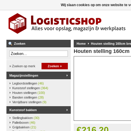
Wij slaan cookies op om onze website te v
Zoeken
Home
Houten stelling 160cm b
Houten stelling 160cm
» Zoeken op merk
Zoeken »
Magazijnstellingen
Legbordstellingen
(46)
Kunststof stellingen
(364)
Houten stellingen
(100)
Banden stellingen
(28)
Verrijdbare stellingen
(9)
Kunststof bakken
Stellingbakken
(30)
Palletboxen
(46)
€216,20
Grijpbakken
(21)