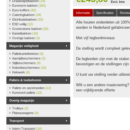
Draaistapelbakken
(14)
Excl. btw
Euronorm bakken
(181)
Euro koffers
(62)
Informatie
Specificaties
Revie
Cateringbakken
(18)
Distributiebakken
(10)
Alle houten onderdelen uit 100
ESD veilig
(12)
worden in Nederland gefabriceer
Grootvolume bakken
(32)
Kantelbakken
(10)
Met vijf legbordniveaus
Overige bakken
(3)
Magazijn veiligheid
De stelling wordt compleet gele
Palletkantelhekken
(0)
Aanrijdbeschermers
(2)
De legborden zijn met de stalen
Stijlbeschermers
(9)
bevestigen en de stellingen zijn
Kolombeschermers
(10)
Hekwerk
(6)
U kunt uw stelling verder uitbr
Pallets & toebehoren
Wilt u een andere maatvoering?
Pallets en opzetranden
(12)
een vrijblijvende offerte
Kunststof pallets
(12)
Overig magazijn
Trolleys
(2)
Plateauwagens
(0)
Transport
Intern Transport
(14)