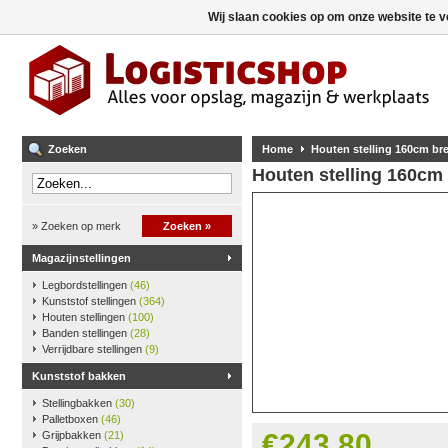
Wij slaan cookies op om onze website te v
Zoeken
Home
Houten stelling 160cm b
Houten stelling 160cm
» Zoeken op merk
Zoeken »
Magazijnstellingen
Legbordstellingen
(46)
Kunststof stellingen
(364)
Houten stellingen
(100)
Banden stellingen
(28)
Verrijdbare stellingen
(9)
Kunststof bakken
Stellingbakken
(30)
Palletboxen
(46)
€243,80
Grijpbakken
(21)