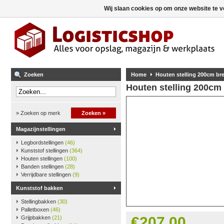
Wij slaan cookies op om onze website te v
Zoeken
Home
Houten stelling 200cm b
Houten stelling 200cm
» Zoeken op merk
Zoeken »
Magazijnstellingen
Legbordstellingen
(46)
Kunststof stellingen
(364)
Houten stellingen
(100)
Banden stellingen
(28)
Verrijdbare stellingen
(9)
Kunststof bakken
Stellingbakken
(30)
Palletboxen
(46)
€207,00
Grijpbakken
(21)