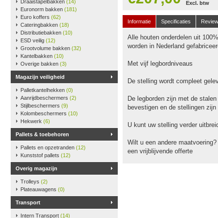
Draaistapelbakken
(14)
Excl. btw
Euronorm bakken
(181)
Euro koffers
(62)
Informatie
Specificaties
Revie
Cateringbakken
(18)
Distributiebakken
(10)
Alle houten onderdelen uit 100
ESD veilig
(12)
worden in Nederland gefabriceer
Grootvolume bakken
(32)
Kantelbakken
(10)
Met vijf legbordniveaus
Overige bakken
(3)
Magazijn veiligheid
De stelling wordt compleet gele
Palletkantelhekken
(0)
Aanrijdbeschermers
(2)
De legborden zijn met de stalen
Stijlbeschermers
(9)
bevestigen en de stellingen zijn
Kolombeschermers
(10)
Hekwerk
(6)
U kunt uw stelling verder uitbr
Pallets & toebehoren
Wilt u een andere maatvoering?
Pallets en opzetranden
(12)
een vrijblijvende offerte
Kunststof pallets
(12)
Overig magazijn
Trolleys
(2)
Plateauwagens
(0)
Transport
Intern Transport
(14)