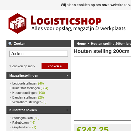
Wij slaan cookies op om onze website te v
Zoeken
Home
Houten stelling 200cm b
Houten stelling 200cm
» Zoeken op merk
Zoeken »
Magazijnstellingen
Legbordstellingen
(46)
Kunststof stellingen
(364)
Houten stellingen
(100)
Banden stellingen
(28)
Verrijdbare stellingen
(9)
Kunststof bakken
Stellingbakken
(30)
Palletboxen
(46)
€247,25
Grijpbakken
(21)