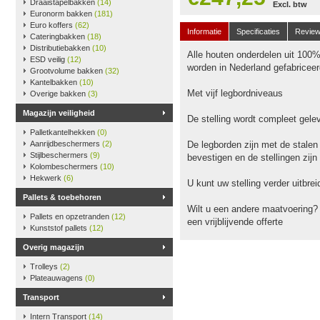
Draaistapelbakken
(14)
Excl. btw
Euronorm bakken
(181)
Euro koffers
(62)
Informatie
Specificaties
Revie
Cateringbakken
(18)
Distributiebakken
(10)
Alle houten onderdelen uit 100
ESD veilig
(12)
worden in Nederland gefabriceer
Grootvolume bakken
(32)
Kantelbakken
(10)
Met vijf legbordniveaus
Overige bakken
(3)
Magazijn veiligheid
De stelling wordt compleet gele
Palletkantelhekken
(0)
Aanrijdbeschermers
(2)
De legborden zijn met de stalen
Stijlbeschermers
(9)
bevestigen en de stellingen zijn
Kolombeschermers
(10)
Hekwerk
(6)
U kunt uw stelling verder uitbr
Pallets & toebehoren
Wilt u een andere maatvoering?
Pallets en opzetranden
(12)
een vrijblijvende offerte
Kunststof pallets
(12)
Overig magazijn
Trolleys
(2)
Plateauwagens
(0)
Transport
Intern Transport
(14)