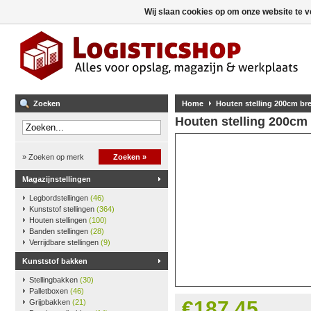
Wij slaan cookies op om onze website te v
Zoeken
Home
Houten stelling 200cm b
Houten stelling 200cm
» Zoeken op merk
Zoeken »
Magazijnstellingen
Legbordstellingen
(46)
Kunststof stellingen
(364)
Houten stellingen
(100)
Banden stellingen
(28)
Verrijdbare stellingen
(9)
Kunststof bakken
Stellingbakken
(30)
Palletboxen
(46)
€187,45
Grijpbakken
(21)