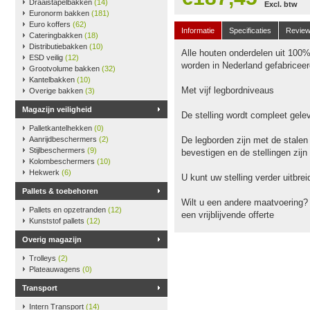
Draaistapelbakken
(14)
Excl. btw
Euronorm bakken
(181)
Euro koffers
(62)
Informatie
Specificaties
Revie
Cateringbakken
(18)
Distributiebakken
(10)
Alle houten onderdelen uit 100
ESD veilig
(12)
worden in Nederland gefabriceer
Grootvolume bakken
(32)
Kantelbakken
(10)
Met vijf legbordniveaus
Overige bakken
(3)
Magazijn veiligheid
De stelling wordt compleet gele
Palletkantelhekken
(0)
Aanrijdbeschermers
(2)
De legborden zijn met de stalen
Stijlbeschermers
(9)
bevestigen en de stellingen zijn
Kolombeschermers
(10)
Hekwerk
(6)
U kunt uw stelling verder uitbr
Pallets & toebehoren
Wilt u een andere maatvoering?
Pallets en opzetranden
(12)
een vrijblijvende offerte
Kunststof pallets
(12)
Overig magazijn
Trolleys
(2)
Plateauwagens
(0)
Transport
Intern Transport
(14)