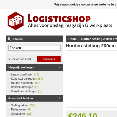
Wij slaan cookies op om onze website te v
Zoeken
Home
Houten stelling 200cm b
Houten stelling 200cm
» Zoeken op merk
Zoeken »
Magazijnstellingen
Legbordstellingen
(46)
Kunststof stellingen
(364)
Houten stellingen
(100)
Banden stellingen
(28)
Verrijdbare stellingen
(9)
Kunststof bakken
Stellingbakken
(30)
Palletboxen
(46)
€246,10
Grijpbakken
(21)