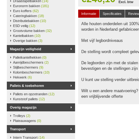
Draaistapelbakken
(14)
Excl. btw
Euronorm bakken
(181)
Euro koffers
(62)
Informatie
Specificaties
Revie
Cateringbakken
(18)
Distributiebakken
(10)
Alle houten onderdelen uit 100
ESD veilig
(12)
worden in Nederland gefabriceer
Grootvolume bakken
(32)
Kantelbakken
(10)
Met vijf legbordniveaus
Overige bakken
(3)
Magazijn veiligheid
De stelling wordt compleet gele
Palletkantelhekken
(0)
Aanrijdbeschermers
(2)
De legborden zijn met de stalen
Stijlbeschermers
(9)
bevestigen en de stellingen zijn
Kolombeschermers
(10)
Hekwerk
(6)
U kunt uw stelling verder uitbr
Pallets & toebehoren
Wilt u een andere maatvoering?
Pallets en opzetranden
(12)
een vrijblijvende offerte
Kunststof pallets
(12)
Overig magazijn
Trolleys
(2)
Plateauwagens
(0)
Transport
Intern Transport
(14)