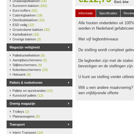
Draaistapelbakken
(14)
Excl. btw
Euronorm bakken
(181)
Euro koffers
(62)
Informatie
Specificaties
Revie
Cateringbakken
(18)
Distributiebakken
(10)
Alle houten onderdelen uit 100
ESD veilig
(12)
worden in Nederland gefabriceer
Grootvolume bakken
(32)
Kantelbakken
(10)
Met vijf legbordniveaus
Overige bakken
(3)
Magazijn veiligheid
De stelling wordt compleet gele
Palletkantelhekken
(0)
Aanrijdbeschermers
(2)
De legborden zijn met de stalen
Stijlbeschermers
(9)
bevestigen en de stellingen zijn
Kolombeschermers
(10)
Hekwerk
(6)
U kunt uw stelling verder uitbr
Pallets & toebehoren
Wilt u een andere maatvoering?
Pallets en opzetranden
(12)
een vrijblijvende offerte
Kunststof pallets
(12)
Overig magazijn
Trolleys
(2)
Plateauwagens
(0)
Transport
Intern Transport
(14)