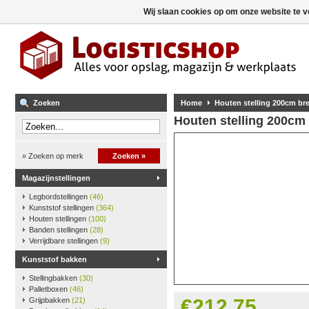
Wij slaan cookies op om onze website te v
Zoeken
Home
Houten stelling 200cm b
Houten stelling 200cm
» Zoeken op merk
Zoeken »
Magazijnstellingen
Legbordstellingen
(46)
Kunststof stellingen
(364)
Houten stellingen
(100)
Banden stellingen
(28)
Verrijdbare stellingen
(9)
Kunststof bakken
Stellingbakken
(30)
Palletboxen
(46)
€212,75
Grijpbakken
(21)