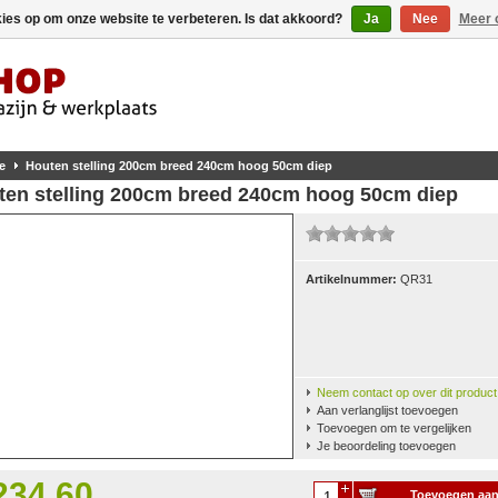
kies op om onze website te verbeteren. Is dat akkoord?
Ja
Nee
Meer 
e
Houten stelling 200cm breed 240cm hoog 50cm diep
ten stelling 200cm breed 240cm hoog 50cm diep
Artikelnummer:
QR31
Neem contact op over dit product
Aan verlanglijst toevoegen
Toevoegen om te vergelijken
Je beoordeling toevoegen
234,60
Toevoegen aa