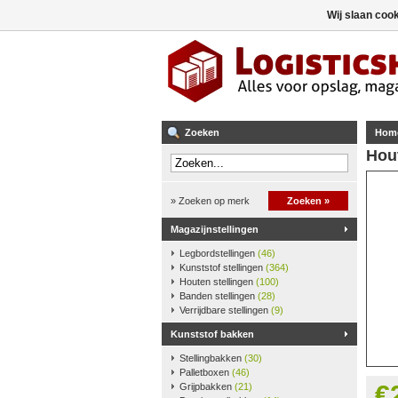
Wij slaan coo
Zoeken
Hom
Hou
» Zoeken op merk
Zoeken »
Magazijnstellingen
Legbordstellingen
(46)
Kunststof stellingen
(364)
Houten stellingen
(100)
Banden stellingen
(28)
Verrijdbare stellingen
(9)
Kunststof bakken
Stellingbakken
(30)
Palletboxen
(46)
€
Grijpbakken
(21)