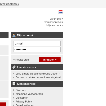
over cookies »
Over ons »
Klantenservice »
Mijn account »
Mijn account
» Registreren
Inloggen »
Laatste nieuws
Veilig pallets op een verdieping zetten met een palletkantelhek
Euronorm bakken assortiment uitgebreid
Klantenservice
Over ons
Algemene voorwaarden
Disclaimer
Privacy Policy
n
Betaalmethoden