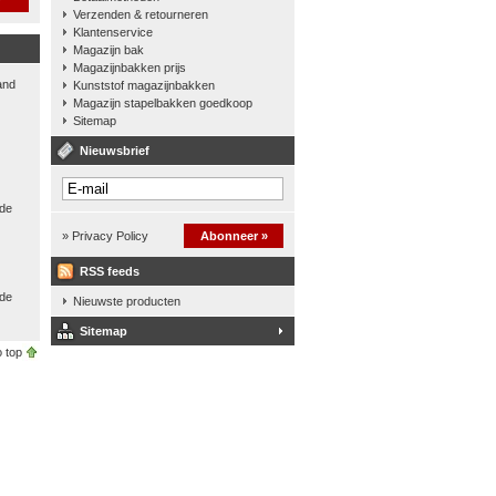
Verzenden & retourneren
Klantenservice
Magazijn bak
Magazijnbakken prijs
and
Kunststof magazijnbakken
Magazijn stapelbakken goedkoop
Sitemap
Nieuwsbrief
 de
» Privacy Policy
Abonneer »
RSS feeds
nde
Nieuwste producten
Sitemap
 top