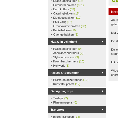
Draaistapelbakken
(14)
Euronorm bakken
(181)
Euro koffers
(62)
Infor
Cateringbakken
(18)
Distributiebakken
(10)
Alle 
ESD veilig
(12)
gefab
Grootvolume bakken
(32)
Kantelbakken
(10)
Met v
Overige bakken
(3)
De st
Magazijn veiligheid
Palletkantelhekken
(0)
De le
Aanrijdbeschermers
(2)
stell
Stijlbeschermers
(9)
Kolombeschermers
(10)
U kun
Hekwerk
(6)
Wilt 
Pallets & toebehoren
offer
Pallets en opzetranden
(12)
Kunststof pallets
(12)
Overig magazijn
Trolleys
(2)
Plateauwagens
(0)
Transport
Intern Transport
(14)