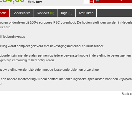
Excl. btw
winkelwagen
matie
Specificaties
Reviews
(0)
Tags
(0)
Afdrukken
houten onderdelen uit 100% europees FSC vurenhout. De houten stellingen worden in Nederl
riceerd.
ijf legbordniveaus
elling wordt compleet geleverd met bevestigingsmateriaal en kruisschoor.
gborden zijn met de stalen pennen op iedere gewenste hoogte in de stelling te bevestigen en
ingen zijn eenvoudig te herconfigureren.
t uw stelling verder uitbreiden met de losse onderdelen op onze shop.
u een andere maatvoering? Neem contact met onze logistieke specialisten voor een vrijblijve
te
Back to