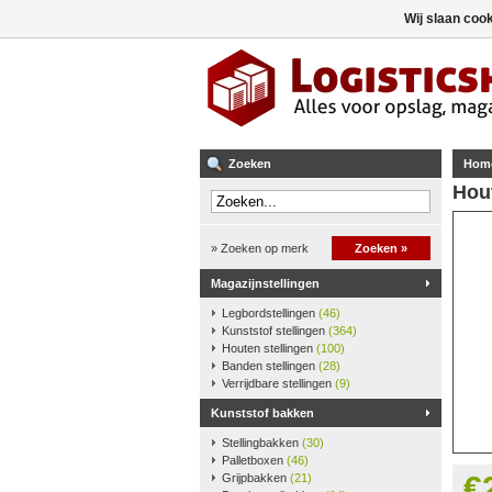
Wij slaan coo
Zoeken
Hom
Hou
» Zoeken op merk
Zoeken »
Magazijnstellingen
Legbordstellingen
(46)
Kunststof stellingen
(364)
Houten stellingen
(100)
Banden stellingen
(28)
Verrijdbare stellingen
(9)
Kunststof bakken
Stellingbakken
(30)
Palletboxen
(46)
€
Grijpbakken
(21)