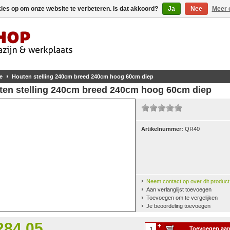
kies op om onze website te verbeteren. Is dat akkoord?
Ja
Nee
Meer 
e
Houten stelling 240cm breed 240cm hoog 60cm diep
ten stelling 240cm breed 240cm hoog 60cm diep
Artikelnummer:
QR40
Neem contact op over dit product
Aan verlanglijst toevoegen
Toevoegen om te vergelijken
Je beoordeling toevoegen
284,05
Toevoegen aa