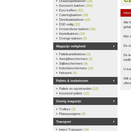
Draaistapelbakken
(14)
Euronorm bakken
(181)
Euro koffers
(62)
Infor
Cateringbakken
(18)
Distributiebakken
(10)
Alle 
ESD veilig
(12)
gefab
Grootvolume bakken
(32)
Kantelbakken
(10)
Met v
Overige bakken
(3)
De st
Magazijn veiligheid
Palletkantelhekken
(0)
De le
Aanrijdbeschermers
(2)
stell
Stijlbeschermers
(9)
Kolombeschermers
(10)
U kun
Hekwerk
(6)
Wilt 
Pallets & toebehoren
offer
Pallets en opzetranden
(12)
Kunststof pallets
(12)
Overig magazijn
Trolleys
(2)
Plateauwagens
(0)
Transport
Intern Transport
(14)