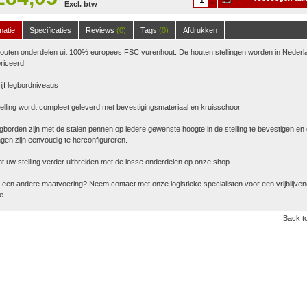
Excl. btw
winkelwagen
matie
Specificaties
Reviews
(0)
Tags
(0)
Afdrukken
houten onderdelen uit 100% europees FSC vurenhout. De houten stellingen worden in Nederl
riceerd.
ijf legbordniveaus
elling wordt compleet geleverd met bevestigingsmateriaal en kruisschoor.
gborden zijn met de stalen pennen op iedere gewenste hoogte in de stelling te bevestigen en
ingen zijn eenvoudig te herconfigureren.
t uw stelling verder uitbreiden met de losse onderdelen op onze shop.
u een andere maatvoering? Neem contact met onze logistieke specialisten voor een vrijblijve
te
Back to