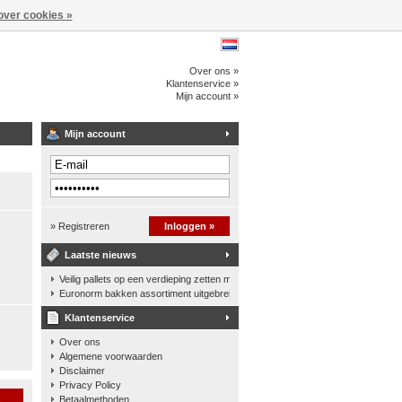
over cookies »
Over ons »
Klantenservice »
Mijn account »
Mijn account
» Registreren
Inloggen »
Laatste nieuws
Veilig pallets op een verdieping zetten met een palletkantelhek
Euronorm bakken assortiment uitgebreid
Klantenservice
Over ons
Algemene voorwaarden
Disclaimer
Privacy Policy
n
Betaalmethoden