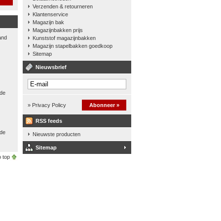
Verzenden & retourneren
Klantenservice
Magazijn bak
Magazijnbakken prijs
and
Kunststof magazijnbakken
Magazijn stapelbakken goedkoop
Sitemap
Nieuwsbrief
 de
» Privacy Policy
Abonneer »
RSS feeds
nde
Nieuwste producten
Sitemap
 top