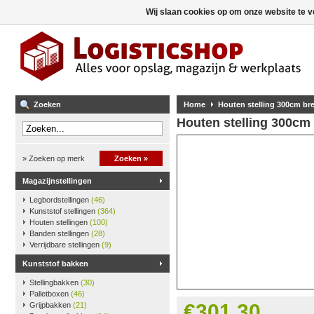
Wij slaan cookies op om onze website te v
Zoeken
Home
Houten stelling 300cm b
Houten stelling 300cm
» Zoeken op merk
Zoeken »
Magazijnstellingen
Legbordstellingen
(46)
Kunststof stellingen
(364)
Houten stellingen
(100)
Banden stellingen
(28)
Verrijdbare stellingen
(9)
Kunststof bakken
Stellingbakken
(30)
Palletboxen
(46)
€301,30
Grijpbakken
(21)