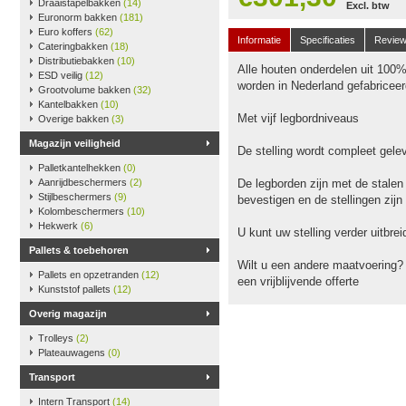
Draaistapelbakken
(14)
Excl. btw
Euronorm bakken
(181)
Euro koffers
(62)
Informatie
Specificaties
Revie
Cateringbakken
(18)
Distributiebakken
(10)
Alle houten onderdelen uit 100
ESD veilig
(12)
worden in Nederland gefabriceer
Grootvolume bakken
(32)
Kantelbakken
(10)
Met vijf legbordniveaus
Overige bakken
(3)
Magazijn veiligheid
De stelling wordt compleet gele
Palletkantelhekken
(0)
Aanrijdbeschermers
(2)
De legborden zijn met de stalen
Stijlbeschermers
(9)
bevestigen en de stellingen zijn
Kolombeschermers
(10)
Hekwerk
(6)
U kunt uw stelling verder uitbr
Pallets & toebehoren
Wilt u een andere maatvoering?
Pallets en opzetranden
(12)
een vrijblijvende offerte
Kunststof pallets
(12)
Overig magazijn
Trolleys
(2)
Plateauwagens
(0)
Transport
Intern Transport
(14)