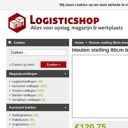
Wij slaan cookies op om onze website te v
Zoeken
Home
Houten stelling 80cm br
Houten stelling 80cm 
» Zoeken op merk
Zoeken »
Magazijnstellingen
Legbordstellingen
(46)
Kunststof stellingen
(364)
Houten stellingen
(100)
Banden stellingen
(28)
Verrijdbare stellingen
(9)
Kunststof bakken
Stellingbakken
(30)
Palletboxen
(46)
€120,75
Grijpbakken
(21)