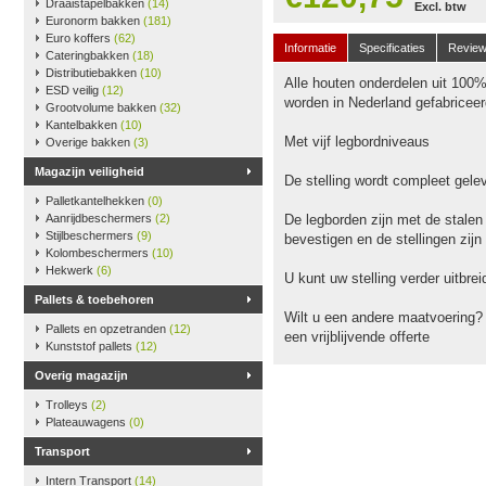
Draaistapelbakken
(14)
Excl. btw
Euronorm bakken
(181)
Euro koffers
(62)
Informatie
Specificaties
Revie
Cateringbakken
(18)
Distributiebakken
(10)
Alle houten onderdelen uit 100
ESD veilig
(12)
worden in Nederland gefabriceer
Grootvolume bakken
(32)
Kantelbakken
(10)
Met vijf legbordniveaus
Overige bakken
(3)
Magazijn veiligheid
De stelling wordt compleet gele
Palletkantelhekken
(0)
Aanrijdbeschermers
(2)
De legborden zijn met de stalen
Stijlbeschermers
(9)
bevestigen en de stellingen zijn
Kolombeschermers
(10)
Hekwerk
(6)
U kunt uw stelling verder uitbr
Pallets & toebehoren
Wilt u een andere maatvoering?
Pallets en opzetranden
(12)
een vrijblijvende offerte
Kunststof pallets
(12)
Overig magazijn
Trolleys
(2)
Plateauwagens
(0)
Transport
Intern Transport
(14)