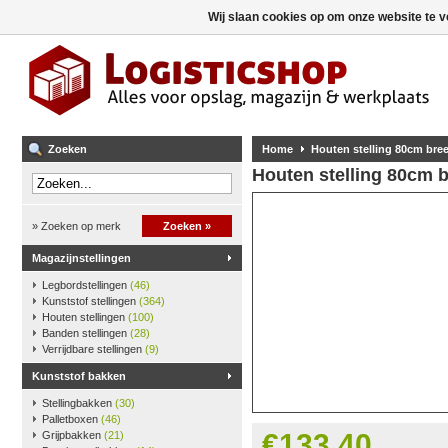
Wij slaan cookies op om onze website te v
Zoeken
Home
Houten stelling 80cm br
Houten stelling 80cm 
» Zoeken op merk
Zoeken »
Magazijnstellingen
Legbordstellingen
(46)
Kunststof stellingen
(364)
Houten stellingen
(100)
Banden stellingen
(28)
Verrijdbare stellingen
(9)
Kunststof bakken
Stellingbakken
(30)
Palletboxen
(46)
€133,40
Grijpbakken
(21)