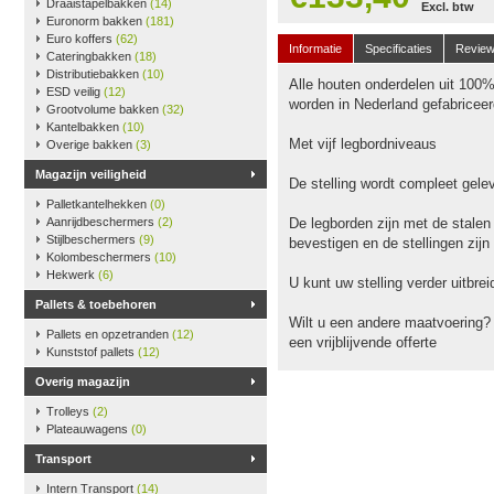
Draaistapelbakken
(14)
Excl. btw
Euronorm bakken
(181)
Euro koffers
(62)
Informatie
Specificaties
Revie
Cateringbakken
(18)
Distributiebakken
(10)
Alle houten onderdelen uit 100
ESD veilig
(12)
worden in Nederland gefabriceer
Grootvolume bakken
(32)
Kantelbakken
(10)
Met vijf legbordniveaus
Overige bakken
(3)
Magazijn veiligheid
De stelling wordt compleet gele
Palletkantelhekken
(0)
Aanrijdbeschermers
(2)
De legborden zijn met de stalen
Stijlbeschermers
(9)
bevestigen en de stellingen zijn
Kolombeschermers
(10)
Hekwerk
(6)
U kunt uw stelling verder uitbr
Pallets & toebehoren
Wilt u een andere maatvoering?
Pallets en opzetranden
(12)
een vrijblijvende offerte
Kunststof pallets
(12)
Overig magazijn
Trolleys
(2)
Plateauwagens
(0)
Transport
Intern Transport
(14)