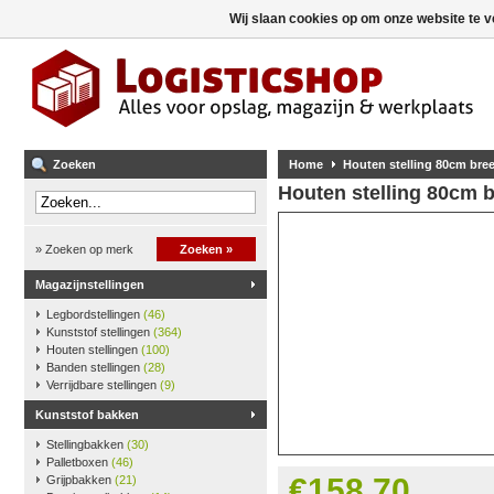
Wij slaan cookies op om onze website te v
Zoeken
Home
Houten stelling 80cm br
Houten stelling 80cm 
» Zoeken op merk
Zoeken »
Magazijnstellingen
Legbordstellingen
(46)
Kunststof stellingen
(364)
Houten stellingen
(100)
Banden stellingen
(28)
Verrijdbare stellingen
(9)
Kunststof bakken
Stellingbakken
(30)
Palletboxen
(46)
€158,70
Grijpbakken
(21)