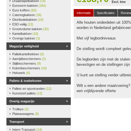
Draaistapelbakken
(14)
Excl. btw
Euronorm bakken
(181)
Euro koffers
(62)
Informatie
Specificaties
Revie
Cateringbakken
(18)
Distributiebakken
(10)
Alle houten onderdelen uit 100
ESD veilig
(12)
worden in Nederland gefabriceer
Grootvolume bakken
(32)
Kantelbakken
(10)
Met vijf legbordniveaus
Overige bakken
(3)
Magazijn veiligheid
De stelling wordt compleet gele
Palletkantelhekken
(0)
Aanrijdbeschermers
(2)
De legborden zijn met de stalen
Stijlbeschermers
(9)
bevestigen en de stellingen zijn
Kolombeschermers
(10)
Hekwerk
(6)
U kunt uw stelling verder uitbr
Pallets & toebehoren
Wilt u een andere maatvoering?
Pallets en opzetranden
(12)
een vrijblijvende offerte
Kunststof pallets
(12)
Overig magazijn
Trolleys
(2)
Plateauwagens
(0)
Transport
Intern Transport
(14)