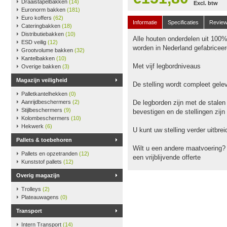
Draaistapelbakken
(14)
Excl. btw
Euronorm bakken
(181)
Euro koffers
(62)
Informatie
Specificaties
Revie
Cateringbakken
(18)
Distributiebakken
(10)
Alle houten onderdelen uit 100
ESD veilig
(12)
worden in Nederland gefabriceer
Grootvolume bakken
(32)
Kantelbakken
(10)
Met vijf legbordniveaus
Overige bakken
(3)
Magazijn veiligheid
De stelling wordt compleet gele
Palletkantelhekken
(0)
Aanrijdbeschermers
(2)
De legborden zijn met de stalen
Stijlbeschermers
(9)
bevestigen en de stellingen zijn
Kolombeschermers
(10)
Hekwerk
(6)
U kunt uw stelling verder uitbr
Pallets & toebehoren
Wilt u een andere maatvoering?
Pallets en opzetranden
(12)
een vrijblijvende offerte
Kunststof pallets
(12)
Overig magazijn
Trolleys
(2)
Plateauwagens
(0)
Transport
Intern Transport
(14)