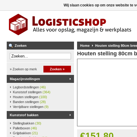
Wij slaan cookies op om onze website te v
Zoeken
Home
Houten stelling 80cm br
Houten stelling 80cm 
» Zoeken op merk
Zoeken »
Magazijnstellingen
Legbordstellingen
(46)
Kunststof stellingen
(364)
Houten stellingen
(100)
Banden stellingen
(28)
Verrijdbare stellingen
(9)
Kunststof bakken
Stellingbakken
(30)
Palletboxen
(46)
€151,80
Grijpbakken
(21)