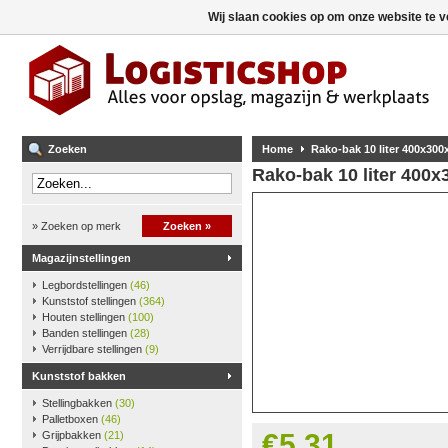
Wij slaan cookies op om onze website te v
Zoeken
Home
Rako-bak 10 liter 400x300
Rako-bak 10 liter 400
» Zoeken op merk
Zoeken »
Magazijnstellingen
Legbordstellingen
(46)
Kunststof stellingen
(364)
Houten stellingen
(100)
Banden stellingen
(28)
Verrijdbare stellingen
(9)
Kunststof bakken
Stellingbakken
(30)
Palletboxen
(46)
€5,31
Grijpbakken
(21)