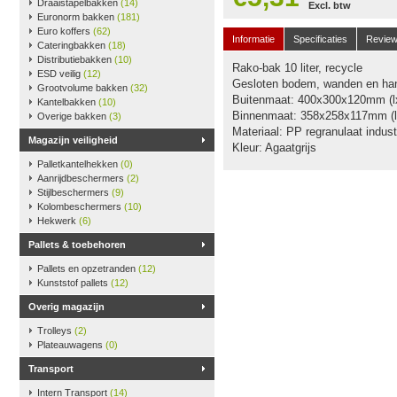
Draaistapelbakken
(14)
Excl. btw
Euronorm bakken
(181)
Euro koffers
(62)
Informatie
Specificaties
Revie
Cateringbakken
(18)
Distributiebakken
(10)
Rako-bak 10 liter, recycle
ESD veilig
(12)
Gesloten bodem, wanden en ha
Grootvolume bakken
(32)
Buitenmaat: 400x300x120mm (l
Kantelbakken
(10)
Binnenmaat: 358x258x117mm (l
Overige bakken
(3)
Materiaal: PP regranulaat industr
Magazijn veiligheid
Kleur: Agaatgrijs
Palletkantelhekken
(0)
Aanrijdbeschermers
(2)
Stijlbeschermers
(9)
Kolombeschermers
(10)
Hekwerk
(6)
Pallets & toebehoren
Pallets en opzetranden
(12)
Kunststof pallets
(12)
Overig magazijn
Trolleys
(2)
Plateauwagens
(0)
Transport
Intern Transport
(14)