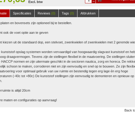
Excl. btw
winkelwagen
matie
Specificaties
Reviews
(0)
Tags
(0)
Afdrukken
platen en bovensets zijn optioneel bij te bestellen.
nt ook de voet optie aan te geven
t kiezen uit de standaard dop, een stelvoet, zwenkwielen of zwenkwielen met 2 geremde wie
 kunststof opslag systemen worden vervaardigd van hoogwaardig slagvast kunststof en he
oog draagvermogen. Tevens zijn de stellingen flexibel in de maatvoering. De stellingen sluite
 HACCP normen en zijn uitermate geschikt in de sectoren nautica, zorg en horeca. De rekke
lijk schoon te maken, corroderen niet en zijn eenvoudig en snel op te bouwen. Ze zijn flexibe
atvoering voor optimaal gebruik van uw ruimte en bestendig tegen erg lage én erg hoge
raturen (-40c tot +80c) De kunststof stellingen zijn eenvoudig te demonteren en opnieuw op 
n.
ruimte is altijd 20cm
e maten en configuraties op aanvraag!
Back to