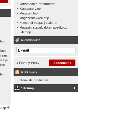
Verzenden & retourneren
Klantenservice
Magazijn bak
Magazijnbakken prijs
Kunststof magazijnbakken
Magazijn stapelbakken goedkoop
Sitemap
Nieuwsbrief
len.
bben
n aan
n zijn
» Privacy Policy
Abonneer »
l in
RSS feeds
te
Nieuwste producten
Sitemap
 top