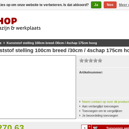
kies op om onze website te verbeteren. Is dat akkoord?
Ja
Nee
Meer 
e
Kunststof stelling 100cm breed /30cm / 4schap 175cm hoog
ststof stelling 100cm breed /30cm / 4schap 175cm h
Artikelnummer:
Neem contact op over dit product
Aan verlanglijst toevoegen
Toevoegen om te vergelijken
Je beoordeling toevoegen
270,63
Toevoegen aa