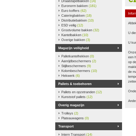
Draaistapelbakken
(14)
Euronorm bakken
(181)
Euro koffers
(62)
Infor
Cateringbakken
(18)
Distributiebakken
(10)
Afdek
ESD veilig
(12)
Grootvolume bakken
(32)
U die
Kantelbakken
(10)
Overige bakken
(3)
U kun
Magazijn veiligheid
Onze
Palletkantelhekken
(0)
een h
Aanrijdbeschermers
(2)
op de
Stijlbeschermers
(9)
makke
Kolombeschermers
(10)
de ma
Hekwerk
(6)
tempe
zette
Pallets & toebehoren
Onder
Pallets en opzetranden
(12)
Kunststof pallets
(12)
Ander
Overig magazijn
Trolleys
(2)
Plateauwagens
(0)
Transport
Intern Transport
(14)