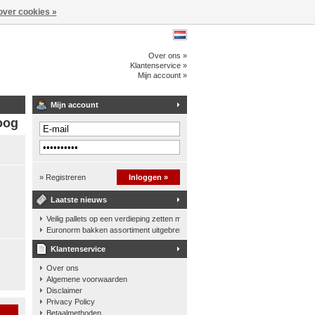
over cookies »
Over ons »
Klantenservice »
Mijn account »
Mijn account
oog
» Registreren
Inloggen »
Laatste nieuws
Veilig pallets op een verdieping zetten met een palletkantelhek
Euronorm bakken assortiment uitgebreid
Klantenservice
Over ons
Algemene voorwaarden
Disclaimer
Privacy Policy
n
Betaalmethoden