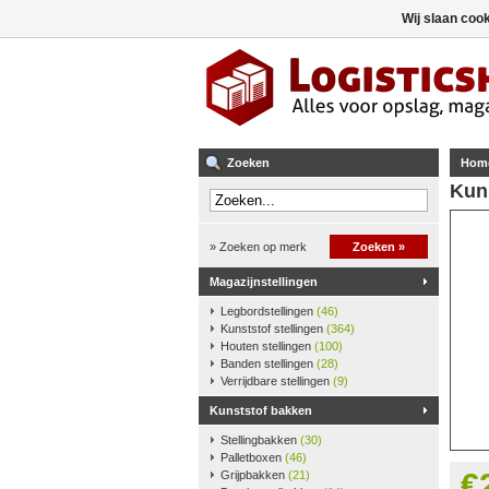
Wij slaan coo
Zoeken
Hom
Kun
» Zoeken op merk
Zoeken »
Magazijnstellingen
Legbordstellingen
(46)
Kunststof stellingen
(364)
Houten stellingen
(100)
Banden stellingen
(28)
Verrijdbare stellingen
(9)
Kunststof bakken
Stellingbakken
(30)
Palletboxen
(46)
€
Grijpbakken
(21)