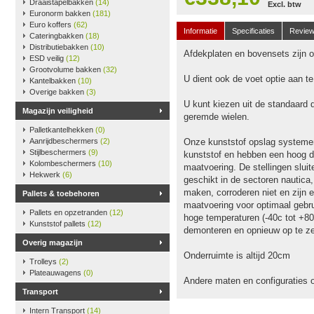
Draaistapelbakken
(14)
Excl. btw
Euronorm bakken
(181)
Euro koffers
(62)
Informatie
Specificaties
Revie
Cateringbakken
(18)
Distributiebakken
(10)
Afdekplaten en bovensets zijn op
ESD veilig
(12)
Grootvolume bakken
(32)
U dient ook de voet optie aan t
Kantelbakken
(10)
Overige bakken
(3)
U kunt kiezen uit de standaard 
Magazijn veiligheid
geremde wielen.
Palletkantelhekken
(0)
Aanrijdbeschermers
(2)
Onze kunststof opslag systeme
Stijlbeschermers
(9)
kunststof en hebben een hoog dr
Kolombeschermers
(10)
maatvoering. De stellingen slu
Hekwerk
(6)
geschikt in de sectoren nautica
maken, corroderen niet en zijn e
Pallets & toebehoren
maatvoering voor optimaal gebru
Pallets en opzetranden
(12)
hoge temperaturen (-40c tot +80
Kunststof pallets
(12)
demonteren en opnieuw op te ze
Overig magazijn
Onderruimte is altijd 20cm
Trolleys
(2)
Plateauwagens
(0)
Andere maten en configuraties 
Transport
Intern Transport
(14)