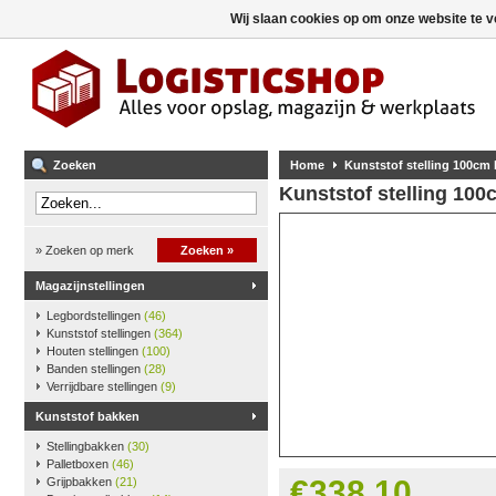
Wij slaan cookies op om onze website te v
Zoeken
Home
Kunststof stelling 100cm
Kunststof stelling 10
» Zoeken op merk
Zoeken »
Magazijnstellingen
Legbordstellingen
(46)
Kunststof stellingen
(364)
Houten stellingen
(100)
Banden stellingen
(28)
Verrijdbare stellingen
(9)
Kunststof bakken
Stellingbakken
(30)
Palletboxen
(46)
€338,10
Grijpbakken
(21)