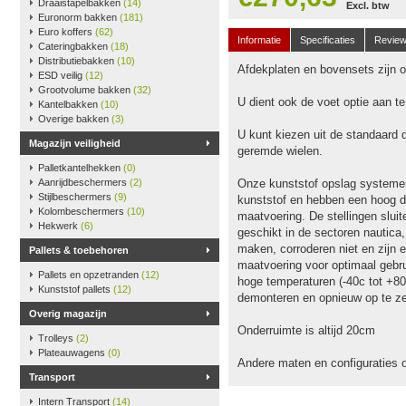
Draaistapelbakken
(14)
Excl. btw
Euronorm bakken
(181)
Euro koffers
(62)
Informatie
Specificaties
Revie
Cateringbakken
(18)
Distributiebakken
(10)
Afdekplaten en bovensets zijn op
ESD veilig
(12)
Grootvolume bakken
(32)
U dient ook de voet optie aan t
Kantelbakken
(10)
Overige bakken
(3)
U kunt kiezen uit de standaard 
Magazijn veiligheid
geremde wielen.
Palletkantelhekken
(0)
Aanrijdbeschermers
(2)
Onze kunststof opslag systeme
Stijlbeschermers
(9)
kunststof en hebben een hoog dr
Kolombeschermers
(10)
maatvoering. De stellingen slu
Hekwerk
(6)
geschikt in de sectoren nautica
maken, corroderen niet en zijn e
Pallets & toebehoren
maatvoering voor optimaal gebru
Pallets en opzetranden
(12)
hoge temperaturen (-40c tot +80
Kunststof pallets
(12)
demonteren en opnieuw op te ze
Overig magazijn
Onderruimte is altijd 20cm
Trolleys
(2)
Plateauwagens
(0)
Andere maten en configuraties 
Transport
Intern Transport
(14)