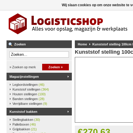
Wij slaan cookies op om onze website te v
Zoeken
Home
Kunststof stelling 100cm
Kunststof stelling 10
» Zoeken op merk
Zoeken »
Magazijnstellingen
Legbordstellingen
(46)
Kunststof stellingen
(364)
Houten stellingen
(100)
Banden stellingen
(28)
Verrijdbare stellingen
(9)
Kunststof bakken
Stellingbakken
(30)
Palletboxen
(46)
€270,63
Grijpbakken
(21)