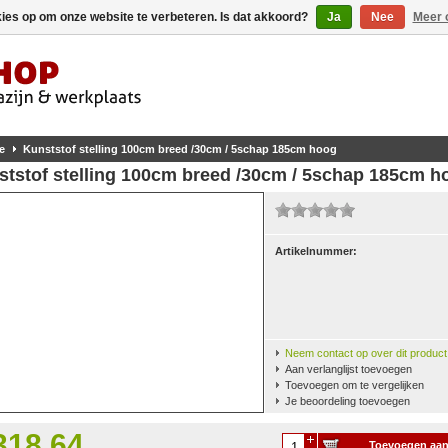
kies op om onze website te verbeteren. Is dat akkoord?
Ja
Nee
Meer 
e
Kunststof stelling 100cm breed /30cm / 5schap 185cm hoog
ststof stelling 100cm breed /30cm / 5schap 185cm h
Artikelnummer:
Neem contact op over dit product
Aan verlanglijst toevoegen
Toevoegen om te vergelijken
Je beoordeling toevoegen
318,64
Toevoegen aa