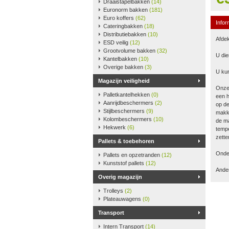
Draaistapelbakken
(14)
Euronorm bakken
(181)
Euro koffers
(62)
Infor
Cateringbakken
(18)
Distributiebakken
(10)
Afdek
ESD veilig
(12)
Grootvolume bakken
(32)
U die
Kantelbakken
(10)
Overige bakken
(3)
U kun
Magazijn veiligheid
Onze
Palletkantelhekken
(0)
een h
Aanrijdbeschermers
(2)
op de
Stijlbeschermers
(9)
makke
Kolombeschermers
(10)
de ma
Hekwerk
(6)
tempe
zette
Pallets & toebehoren
Onder
Pallets en opzetranden
(12)
Kunststof pallets
(12)
Ander
Overig magazijn
Trolleys
(2)
Plateauwagens
(0)
Transport
Intern Transport
(14)