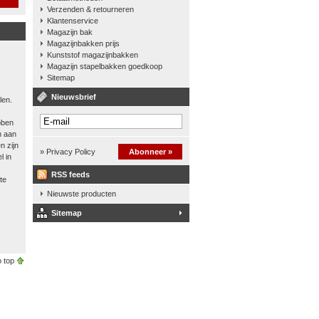
Verzenden & retourneren
Klantenservice
Magazijn bak
Magazijnbakken prijs
Kunststof magazijnbakken
Magazijn stapelbakken goedkoop
Sitemap
Nieuwsbrief
len.
bben
n aan
n zijn
» Privacy Policy
Abonneer »
l in
RSS feeds
te
Nieuwste producten
Sitemap
 top