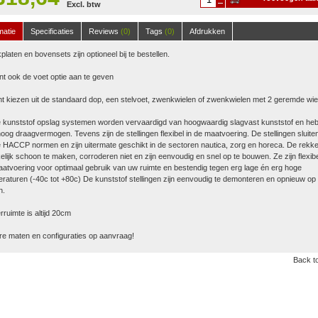
Excl. btw
winkelwagen
matie
Specificaties
Reviews
(0)
Tags
(0)
Afdrukken
platen en bovensets zijn optioneel bij te bestellen.
nt ook de voet optie aan te geven
t kiezen uit de standaard dop, een stelvoet, zwenkwielen of zwenkwielen met 2 geremde wie
 kunststof opslag systemen worden vervaardigd van hoogwaardig slagvast kunststof en he
oog draagvermogen. Tevens zijn de stellingen flexibel in de maatvoering. De stellingen sluite
 HACCP normen en zijn uitermate geschikt in de sectoren nautica, zorg en horeca. De rekke
lijk schoon te maken, corroderen niet en zijn eenvoudig en snel op te bouwen. Ze zijn flexibe
atvoering voor optimaal gebruik van uw ruimte en bestendig tegen erg lage én erg hoge
raturen (-40c tot +80c) De kunststof stellingen zijn eenvoudig te demonteren en opnieuw op 
n.
ruimte is altijd 20cm
e maten en configuraties op aanvraag!
Back to