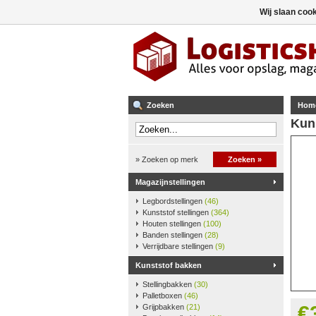
Wij slaan coo
Zoeken
Hom
Kun
» Zoeken op merk
Zoeken »
Magazijnstellingen
Legbordstellingen
(46)
Kunststof stellingen
(364)
Houten stellingen
(100)
Banden stellingen
(28)
Verrijdbare stellingen
(9)
Kunststof bakken
Stellingbakken
(30)
Palletboxen
(46)
€
Grijpbakken
(21)