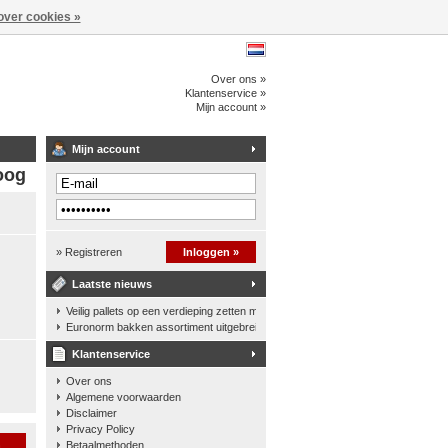
over cookies »
Over ons »
Klantenservice »
Mijn account »
Mijn account
oog
» Registreren
Inloggen »
Laatste nieuws
Veilig pallets op een verdieping zetten met een palletkantelhek
Euronorm bakken assortiment uitgebreid
Klantenservice
Over ons
Algemene voorwaarden
Disclaimer
Privacy Policy
n
Betaalmethoden