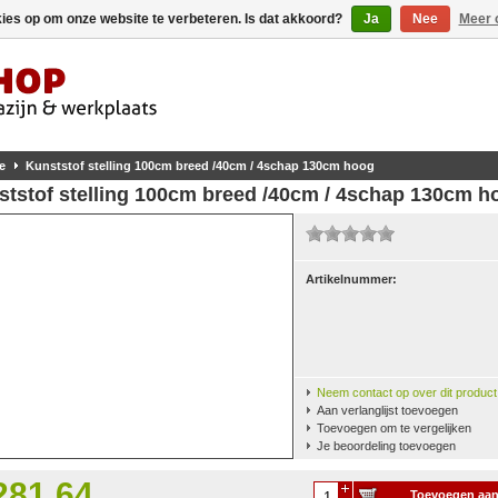
kies op om onze website te verbeteren. Is dat akkoord?
Ja
Nee
Meer 
e
Kunststof stelling 100cm breed /40cm / 4schap 130cm hoog
ststof stelling 100cm breed /40cm / 4schap 130cm h
Artikelnummer:
Neem contact op over dit product
Aan verlanglijst toevoegen
Toevoegen om te vergelijken
Je beoordeling toevoegen
281,64
Toevoegen aa