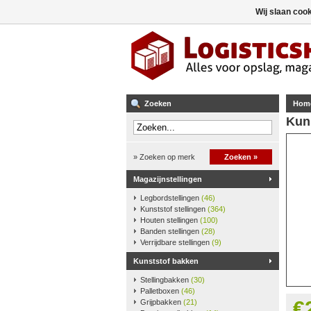
Wij slaan coo
Zoeken
Hom
Kun
» Zoeken op merk
Zoeken »
Magazijnstellingen
Legbordstellingen
(46)
Kunststof stellingen
(364)
Houten stellingen
(100)
Banden stellingen
(28)
Verrijdbare stellingen
(9)
Kunststof bakken
Stellingbakken
(30)
Palletboxen
(46)
€
Grijpbakken
(21)