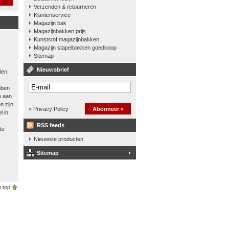
Verzenden & retourneren
Klantenservice
Magazijn bak
Magazijnbakken prijs
Kunststof magazijnbakken
Magazijn stapelbakken goedkoop
Sitemap
Nieuwsbrief
len.
bben
n aan
n zijn
» Privacy Policy
Abonneer »
l in
RSS feeds
te
Nieuwste producten
Sitemap
 top