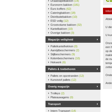
Draaistapelbakken
(14)
Euronorm bakken
(181)
Euro koffers
(62)
Infor
Cateringbakken
(18)
Distributiebakken
(10)
Afdek
ESD veilig
(12)
Grootvolume bakken
(32)
U die
Kantelbakken
(10)
Overige bakken
(3)
U kun
Magazijn veiligheid
Onze
Palletkantelhekken
(0)
een h
Aanrijdbeschermers
(2)
op de
Stijlbeschermers
(9)
makke
Kolombeschermers
(10)
de ma
Hekwerk
(6)
tempe
zette
Pallets & toebehoren
Onder
Pallets en opzetranden
(12)
Kunststof pallets
(12)
Ander
Overig magazijn
Trolleys
(2)
Plateauwagens
(0)
Transport
Intern Transport
(14)