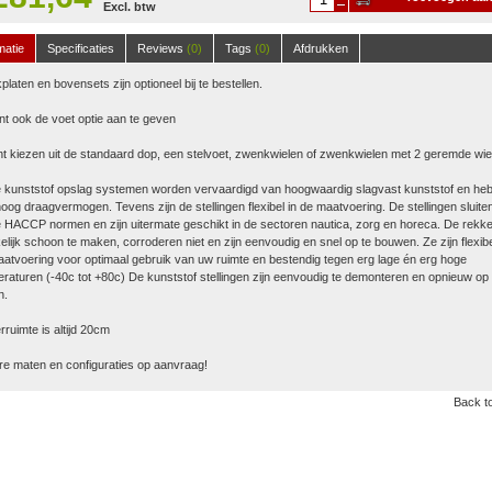
Excl. btw
winkelwagen
matie
Specificaties
Reviews
(0)
Tags
(0)
Afdrukken
platen en bovensets zijn optioneel bij te bestellen.
nt ook de voet optie aan te geven
t kiezen uit de standaard dop, een stelvoet, zwenkwielen of zwenkwielen met 2 geremde wie
 kunststof opslag systemen worden vervaardigd van hoogwaardig slagvast kunststof en he
oog draagvermogen. Tevens zijn de stellingen flexibel in de maatvoering. De stellingen sluite
 HACCP normen en zijn uitermate geschikt in de sectoren nautica, zorg en horeca. De rekke
lijk schoon te maken, corroderen niet en zijn eenvoudig en snel op te bouwen. Ze zijn flexibe
atvoering voor optimaal gebruik van uw ruimte en bestendig tegen erg lage én erg hoge
raturen (-40c tot +80c) De kunststof stellingen zijn eenvoudig te demonteren en opnieuw op 
n.
ruimte is altijd 20cm
e maten en configuraties op aanvraag!
Back to