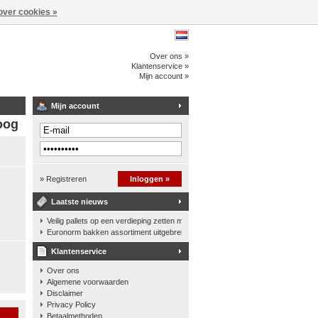
over cookies »
Over ons »
Klantenservice »
Mijn account »
Mijn account
oog
» Registreren
Inloggen »
Laatste nieuws
Veilig pallets op een verdieping zetten met een palletkantelhek
Euronorm bakken assortiment uitgebreid
Klantenservice
Over ons
Algemene voorwaarden
Disclaimer
Privacy Policy
n
Betaalmethoden