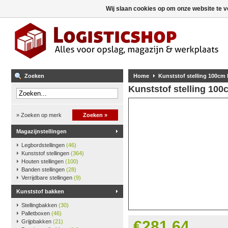
Wij slaan cookies op om onze website te v
Zoeken
Home
Kunststof stelling 100cm
Kunststof stelling 10
» Zoeken op merk
Zoeken »
Magazijnstellingen
Legbordstellingen
(46)
Kunststof stellingen
(364)
Houten stellingen
(100)
Banden stellingen
(28)
Verrijdbare stellingen
(9)
Kunststof bakken
Stellingbakken
(30)
Palletboxen
(46)
€281,64
Grijpbakken
(21)