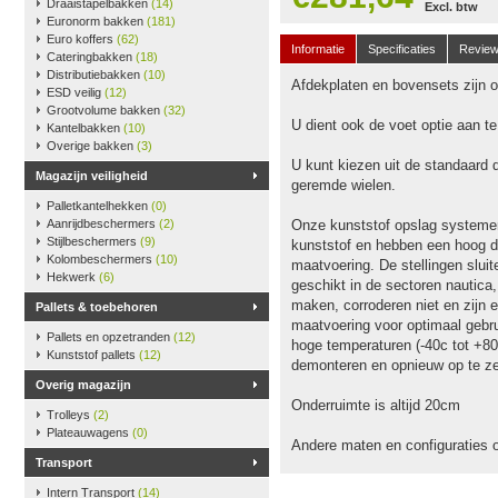
Draaistapelbakken
(14)
Excl. btw
Euronorm bakken
(181)
Euro koffers
(62)
Informatie
Specificaties
Revie
Cateringbakken
(18)
Distributiebakken
(10)
Afdekplaten en bovensets zijn op
ESD veilig
(12)
Grootvolume bakken
(32)
U dient ook de voet optie aan t
Kantelbakken
(10)
Overige bakken
(3)
U kunt kiezen uit de standaard 
Magazijn veiligheid
geremde wielen.
Palletkantelhekken
(0)
Aanrijdbeschermers
(2)
Onze kunststof opslag systeme
Stijlbeschermers
(9)
kunststof en hebben een hoog dr
Kolombeschermers
(10)
maatvoering. De stellingen slu
Hekwerk
(6)
geschikt in de sectoren nautica
maken, corroderen niet en zijn e
Pallets & toebehoren
maatvoering voor optimaal gebru
Pallets en opzetranden
(12)
hoge temperaturen (-40c tot +80
Kunststof pallets
(12)
demonteren en opnieuw op te ze
Overig magazijn
Onderruimte is altijd 20cm
Trolleys
(2)
Plateauwagens
(0)
Andere maten en configuraties 
Transport
Intern Transport
(14)