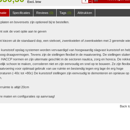
Excl. btw
winkelwagen
matie
Specificaties
Reviews
(0)
Tags
(0)
Afdrukken
platen en bovensets zijn optioneel bij te bestellen.
nt ook de voet optie aan te geven
t kiezen uit de standaard dop, een stelvoet, zwenkwielen of zwenkwielen met 2 geremde wie
 kunststof opslag systemen worden vervaardigd van hoogwaardig slagvast kunststof en he
oog draagvermogen. Tevens zijn de stellingen flexibel in de maatvoering. De stellingen sluite
 HACCP normen en zijn uitermate geschikt in de sectoren nautica, zorg en horeca. De rekke
lijk schoon te maken, corroderen niet en zijn eenvoudig en snel op te bouwen. Ze zijn flexibe
atvoering voor optimaal gebruik van uw ruimte en bestendig tegen erg lage én erg hoge
raturen (-40c tot +80c) De kunststof stellingen zijn eenvoudig te demonteren en opnieuw op 
n.
ruimte is altijd 20cm
e maten en configuraties op aanvraag!
Back to