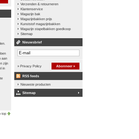
Verzenden & retourneren
Klantenservice
Magazijn bak
Magazijnbakken prijs
Kunststof magazijnbakken
Magazijn stapelbakken goedkoop
Sitemap
Nieuwsbrief
len.
bben
n aan
n zijn
» Privacy Policy
Abonneer »
l in
RSS feeds
te
Nieuwste producten
Sitemap
 top