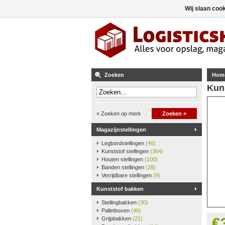
Wij slaan coo
Zoeken
Hom
Kun
» Zoeken op merk
Zoeken »
Magazijnstellingen
Legbordstellingen
(46)
Kunststof stellingen
(364)
Houten stellingen
(100)
Banden stellingen
(28)
Verrijdbare stellingen
(9)
Kunststof bakken
Stellingbakken
(30)
Palletboxen
(46)
€
Grijpbakken
(21)