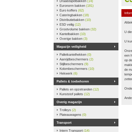
Draaistapelbakken
(14)
Euronorm bakken
(181)
Euro koffers
(62)
Infor
Cateringbakken
(18)
Distributiebakken
(10)
Afdek
ESD veilig
(12)
Grootvolume bakken
(32)
U die
Kantelbakken
(10)
Overige bakken
(3)
U kun
Magazijn veiligheid
Onze
Palletkantelhekken
(0)
een h
Aanrijdbeschermers
(2)
op de
Stijlbeschermers
(9)
makke
Kolombeschermers
(10)
de ma
Hekwerk
(6)
tempe
zette
Pallets & toebehoren
Onder
Pallets en opzetranden
(12)
Kunststof pallets
(12)
Ander
Overig magazijn
Trolleys
(2)
Plateauwagens
(0)
Transport
Intern Transport
(14)