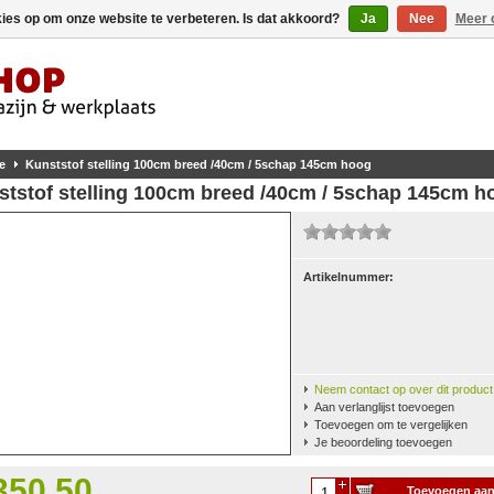
kies op om onze website te verbeteren. Is dat akkoord?
Ja
Nee
Meer 
e
Kunststof stelling 100cm breed /40cm / 5schap 145cm hoog
ststof stelling 100cm breed /40cm / 5schap 145cm h
Artikelnummer:
Neem contact op over dit product
Aan verlanglijst toevoegen
Toevoegen om te vergelijken
Je beoordeling toevoegen
350,50
Toevoegen aa