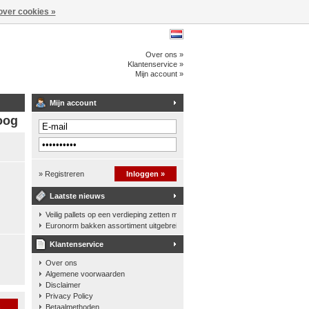
over cookies »
Over ons »
Klantenservice »
Mijn account »
Mijn account
oog
» Registreren
Inloggen »
Laatste nieuws
Veilig pallets op een verdieping zetten met een palletkantelhek
Euronorm bakken assortiment uitgebreid
Klantenservice
Over ons
Algemene voorwaarden
Disclaimer
Privacy Policy
n
Betaalmethoden