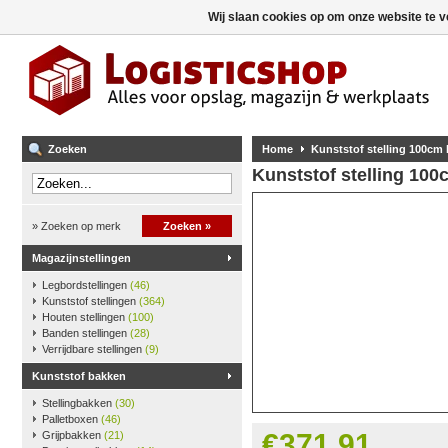
Wij slaan cookies op om onze website te v
Zoeken
Home
Kunststof stelling 100cm
Kunststof stelling 10
» Zoeken op merk
Zoeken »
Magazijnstellingen
Legbordstellingen
(46)
Kunststof stellingen
(364)
Houten stellingen
(100)
Banden stellingen
(28)
Verrijdbare stellingen
(9)
Kunststof bakken
Stellingbakken
(30)
Palletboxen
(46)
€371,91
Grijpbakken
(21)