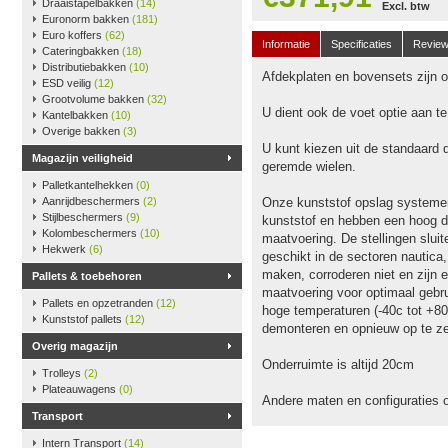
Draaistapelbakken
(14)
Excl. btw
Euronorm bakken
(181)
Euro koffers
(62)
Informatie
Specificaties
Revie
Cateringbakken
(18)
Distributiebakken
(10)
Afdekplaten en bovensets zijn op
ESD veilig
(12)
Grootvolume bakken
(32)
U dient ook de voet optie aan t
Kantelbakken
(10)
Overige bakken
(3)
U kunt kiezen uit de standaard 
Magazijn veiligheid
geremde wielen.
Palletkantelhekken
(0)
Aanrijdbeschermers
(2)
Onze kunststof opslag systeme
Stijlbeschermers
(9)
kunststof en hebben een hoog dr
Kolombeschermers
(10)
maatvoering. De stellingen slu
Hekwerk
(6)
geschikt in de sectoren nautica
maken, corroderen niet en zijn e
Pallets & toebehoren
maatvoering voor optimaal gebru
Pallets en opzetranden
(12)
hoge temperaturen (-40c tot +80
Kunststof pallets
(12)
demonteren en opnieuw op te ze
Overig magazijn
Onderruimte is altijd 20cm
Trolleys
(2)
Plateauwagens
(0)
Andere maten en configuraties 
Transport
Intern Transport
(14)