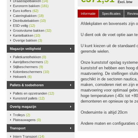
Draaistapelbakken
(14)
Excl. btw
Euronorm bakken
(181)
Euro koffers
(62)
Informatie
Specificaties
Revie
Cateringbakken
(18)
Distributiebakken
(10)
Afdekplaten en bovensets zijn op
ESD veilig
(12)
Grootvolume bakken
(32)
U dient ook de voet optie aan t
Kantelbakken
(10)
Overige bakken
(3)
U kunt kiezen uit de standaard 
Magazijn veiligheid
geremde wielen.
Palletkantelhekken
(0)
Aanrijdbeschermers
(2)
Onze kunststof opslag systeme
Stijlbeschermers
(9)
kunststof en hebben een hoog dr
Kolombeschermers
(10)
maatvoering. De stellingen slu
Hekwerk
(6)
geschikt in de sectoren nautica
maken, corroderen niet en zijn e
Pallets & toebehoren
maatvoering voor optimaal gebru
Pallets en opzetranden
(12)
hoge temperaturen (-40c tot +80
Kunststof pallets
(12)
demonteren en opnieuw op te ze
Overig magazijn
Onderruimte is altijd 20cm
Trolleys
(2)
Plateauwagens
(0)
Andere maten en configuraties 
Transport
Intern Transport
(14)