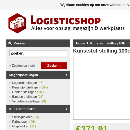
Wij slaan cookies op om onze website te v
Zoeken
Home
Kunststof stelling 100cm
Kunststof stelling 10
» Zoeken op merk
Zoeken »
Magazijnstellingen
Legbordstellingen
(46)
Kunststof stellingen
(364)
Houten stellingen
(100)
Banden stellingen
(28)
Verrijdbare stellingen
(9)
Kunststof bakken
Stellingbakken
(30)
Palletboxen
(46)
€371,91
Grijpbakken
(21)