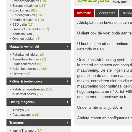
Draaistapelbakken
(14)
Excl. btw
Euronorm bakken
(181)
Euro koffers
(62)
Informatie
Specificaties
Revie
Cateringbakken
(18)
Distributiebakken
(10)
Afdekplaten en bovensets zijn op
ESD veilig
(12)
Grootvolume bakken
(32)
U dient ook de voet optie aan t
Kantelbakken
(10)
Overige bakken
(3)
U kunt kiezen uit de standaard 
Magazijn veiligheid
geremde wielen.
Palletkantelhekken
(0)
Aanrijdbeschermers
(2)
Onze kunststof opslag systeme
Stijlbeschermers
(9)
kunststof en hebben een hoog dr
Kolombeschermers
(10)
maatvoering. De stellingen slu
Hekwerk
(6)
geschikt in de sectoren nautica
maken, corroderen niet en zijn e
Pallets & toebehoren
maatvoering voor optimaal gebru
Pallets en opzetranden
(12)
hoge temperaturen (-40c tot +80
Kunststof pallets
(12)
demonteren en opnieuw op te ze
Overig magazijn
Onderruimte is altijd 20cm
Trolleys
(2)
Plateauwagens
(0)
Andere maten en configuraties 
Transport
Intern Transport
(14)