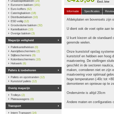
Draaistapelbakken
(14)
Excl. btw
Euronorm bakken
(181)
Euro koffers
(62)
Informatie
Specificaties
Revie
Cateringbakken
(18)
Distributiebakken
(10)
Afdekplaten en bovensets zijn op
ESD veilig
(12)
Grootvolume bakken
(32)
U dient ook de voet optie aan t
Kantelbakken
(10)
Overige bakken
(3)
U kunt kiezen uit de standaard 
Magazijn veiligheid
geremde wielen.
Palletkantelhekken
(0)
Aanrijdbeschermers
(2)
Onze kunststof opslag systeme
Stijlbeschermers
(9)
kunststof en hebben een hoog dr
Kolombeschermers
(10)
maatvoering. De stellingen slu
Hekwerk
(6)
geschikt in de sectoren nautica
maken, corroderen niet en zijn e
Pallets & toebehoren
maatvoering voor optimaal gebru
Pallets en opzetranden
(12)
hoge temperaturen (-40c tot +80
Kunststof pallets
(12)
demonteren en opnieuw op te ze
Overig magazijn
Onderruimte is altijd 20cm
Trolleys
(2)
Plateauwagens
(0)
Andere maten en configuraties 
Transport
Intern Transport
(14)