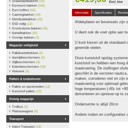
Draaistapelbakken
(14)
Excl. btw
Euronorm bakken
(181)
Euro koffers
(62)
Informatie
Specificaties
Revie
Cateringbakken
(18)
Distributiebakken
(10)
Afdekplaten en bovensets zijn op
ESD veilig
(12)
Grootvolume bakken
(32)
U dient ook de voet optie aan t
Kantelbakken
(10)
Overige bakken
(3)
U kunt kiezen uit de standaard 
Magazijn veiligheid
geremde wielen.
Palletkantelhekken
(0)
Aanrijdbeschermers
(2)
Onze kunststof opslag systeme
Stijlbeschermers
(9)
kunststof en hebben een hoog dr
Kolombeschermers
(10)
maatvoering. De stellingen slu
Hekwerk
(6)
geschikt in de sectoren nautica
maken, corroderen niet en zijn e
Pallets & toebehoren
maatvoering voor optimaal gebru
Pallets en opzetranden
(12)
hoge temperaturen (-40c tot +80
Kunststof pallets
(12)
demonteren en opnieuw op te ze
Overig magazijn
Onderruimte is altijd 20cm
Trolleys
(2)
Plateauwagens
(0)
Andere maten en configuraties 
Transport
Intern Transport
(14)