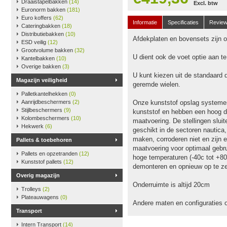
Draaistapelbakken
(14)
Excl. btw
Euronorm bakken
(181)
Euro koffers
(62)
Informatie
Specificaties
Revie
Cateringbakken
(18)
Distributiebakken
(10)
Afdekplaten en bovensets zijn op
ESD veilig
(12)
Grootvolume bakken
(32)
U dient ook de voet optie aan t
Kantelbakken
(10)
Overige bakken
(3)
U kunt kiezen uit de standaard 
Magazijn veiligheid
geremde wielen.
Palletkantelhekken
(0)
Aanrijdbeschermers
(2)
Onze kunststof opslag systeme
Stijlbeschermers
(9)
kunststof en hebben een hoog dr
Kolombeschermers
(10)
maatvoering. De stellingen slu
Hekwerk
(6)
geschikt in de sectoren nautica
maken, corroderen niet en zijn e
Pallets & toebehoren
maatvoering voor optimaal gebru
Pallets en opzetranden
(12)
hoge temperaturen (-40c tot +80
Kunststof pallets
(12)
demonteren en opnieuw op te ze
Overig magazijn
Onderruimte is altijd 20cm
Trolleys
(2)
Plateauwagens
(0)
Andere maten en configuraties 
Transport
Intern Transport
(14)