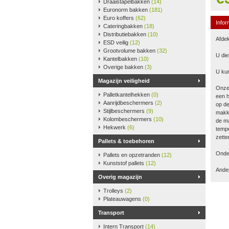
Draaistapelbakken
(14)
Euronorm bakken
(181)
Euro koffers
(62)
Infor
Cateringbakken
(18)
Distributiebakken
(10)
Afdek
ESD veilig
(12)
Grootvolume bakken
(32)
U die
Kantelbakken
(10)
Overige bakken
(3)
U kun
Magazijn veiligheid
Onze
Palletkantelhekken
(0)
een h
Aanrijdbeschermers
(2)
op de
Stijlbeschermers
(9)
makke
Kolombeschermers
(10)
de ma
Hekwerk
(6)
tempe
zette
Pallets & toebehoren
Onder
Pallets en opzetranden
(12)
Kunststof pallets
(12)
Ander
Overig magazijn
Trolleys
(2)
Plateauwagens
(0)
Transport
Intern Transport
(14)