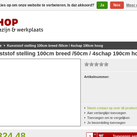
kies op om onze website te verbeteren. Is dat akkoord?
Ja
Nee
Meer 
e
Kunststof stelling 100cm breed /50cm / 4schap 190cm hoog
ststof stelling 100cm breed /50cm / 4schap 190cm h
Artikelnummer:
Neem contact op over dit product
Aan verlanglijst toevoegen
Toevoegen om te vergelijken
Je beoordeling toevoegen
324,48
Toevoegen aa