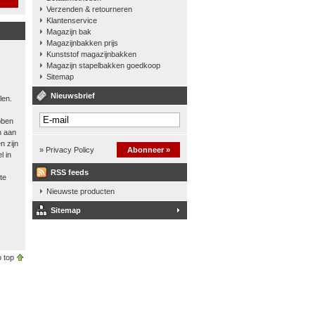
Verzenden & retourneren
Klantenservice
Magazijn bak
Magazijnbakken prijs
Kunststof magazijnbakken
Magazijn stapelbakken goedkoop
Sitemap
Nieuwsbrief
len.
bben
n aan
n zijn
» Privacy Policy
Abonneer »
l in
RSS feeds
te
Nieuwste producten
Sitemap
 top