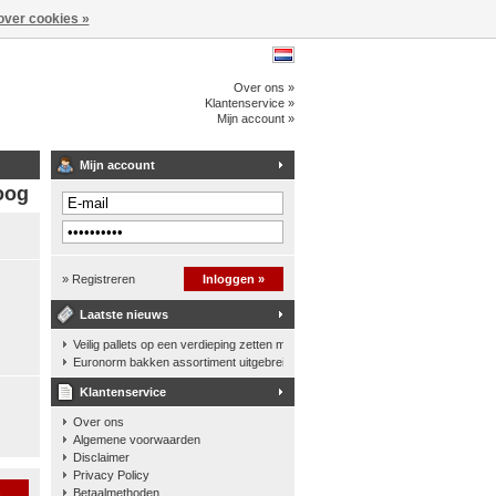
over cookies »
Over ons »
Klantenservice »
Mijn account »
Mijn account
oog
» Registreren
Inloggen »
Laatste nieuws
Veilig pallets op een verdieping zetten met een palletkantelhek
Euronorm bakken assortiment uitgebreid
Klantenservice
Over ons
Algemene voorwaarden
Disclaimer
Privacy Policy
n
Betaalmethoden