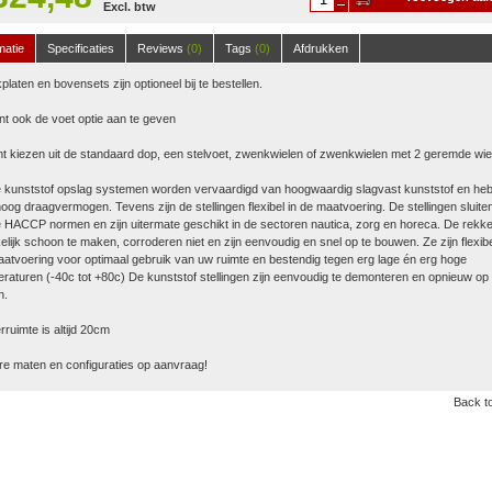
Excl. btw
winkelwagen
matie
Specificaties
Reviews
(0)
Tags
(0)
Afdrukken
platen en bovensets zijn optioneel bij te bestellen.
nt ook de voet optie aan te geven
t kiezen uit de standaard dop, een stelvoet, zwenkwielen of zwenkwielen met 2 geremde wie
 kunststof opslag systemen worden vervaardigd van hoogwaardig slagvast kunststof en he
oog draagvermogen. Tevens zijn de stellingen flexibel in de maatvoering. De stellingen sluite
 HACCP normen en zijn uitermate geschikt in de sectoren nautica, zorg en horeca. De rekke
lijk schoon te maken, corroderen niet en zijn eenvoudig en snel op te bouwen. Ze zijn flexibe
atvoering voor optimaal gebruik van uw ruimte en bestendig tegen erg lage én erg hoge
raturen (-40c tot +80c) De kunststof stellingen zijn eenvoudig te demonteren en opnieuw op 
n.
ruimte is altijd 20cm
e maten en configuraties op aanvraag!
Back to