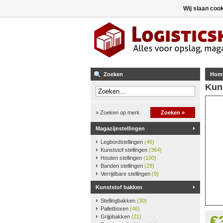
Wij slaan coo
Zoeken
Hom
Kun
» Zoeken op merk
Zoeken »
Magazijnstellingen
Legbordstellingen
(46)
Kunststof stellingen
(364)
Houten stellingen
(100)
Banden stellingen
(28)
Verrijdbare stellingen
(9)
Kunststof bakken
Stellingbakken
(30)
Palletboxen
(46)
€
Grijpbakken
(21)