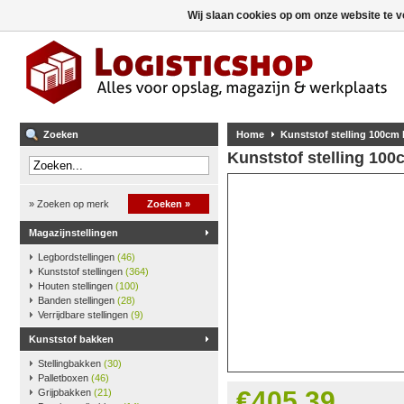
Wij slaan cookies op om onze website te v
Zoeken
Home
Kunststof stelling 100cm
Kunststof stelling 10
» Zoeken op merk
Zoeken »
Magazijnstellingen
Legbordstellingen
(46)
Kunststof stellingen
(364)
Houten stellingen
(100)
Banden stellingen
(28)
Verrijdbare stellingen
(9)
Kunststof bakken
Stellingbakken
(30)
Palletboxen
(46)
€405,39
Grijpbakken
(21)