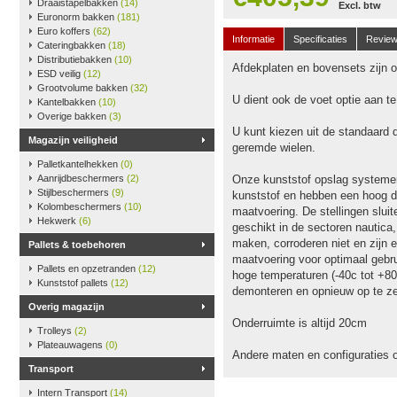
Draaistapelbakken
(14)
Excl. btw
Euronorm bakken
(181)
Euro koffers
(62)
Informatie
Specificaties
Revie
Cateringbakken
(18)
Distributiebakken
(10)
Afdekplaten en bovensets zijn op
ESD veilig
(12)
Grootvolume bakken
(32)
U dient ook de voet optie aan t
Kantelbakken
(10)
Overige bakken
(3)
U kunt kiezen uit de standaard 
Magazijn veiligheid
geremde wielen.
Palletkantelhekken
(0)
Aanrijdbeschermers
(2)
Onze kunststof opslag systeme
Stijlbeschermers
(9)
kunststof en hebben een hoog dr
Kolombeschermers
(10)
maatvoering. De stellingen slu
Hekwerk
(6)
geschikt in de sectoren nautica
maken, corroderen niet en zijn e
Pallets & toebehoren
maatvoering voor optimaal gebru
Pallets en opzetranden
(12)
hoge temperaturen (-40c tot +80
Kunststof pallets
(12)
demonteren en opnieuw op te ze
Overig magazijn
Onderruimte is altijd 20cm
Trolleys
(2)
Plateauwagens
(0)
Andere maten en configuraties 
Transport
Intern Transport
(14)