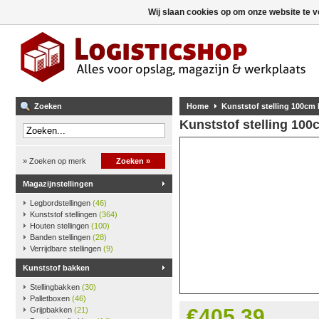
Wij slaan cookies op om onze website te v
Zoeken
Home
Kunststof stelling 100cm
Kunststof stelling 10
» Zoeken op merk
Zoeken »
Magazijnstellingen
Legbordstellingen
(46)
Kunststof stellingen
(364)
Houten stellingen
(100)
Banden stellingen
(28)
Verrijdbare stellingen
(9)
Kunststof bakken
Stellingbakken
(30)
Palletboxen
(46)
€405,39
Grijpbakken
(21)