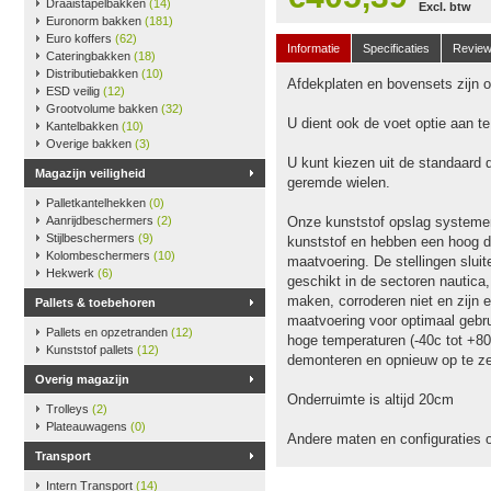
Draaistapelbakken
(14)
Excl. btw
Euronorm bakken
(181)
Euro koffers
(62)
Informatie
Specificaties
Revie
Cateringbakken
(18)
Distributiebakken
(10)
Afdekplaten en bovensets zijn op
ESD veilig
(12)
Grootvolume bakken
(32)
U dient ook de voet optie aan t
Kantelbakken
(10)
Overige bakken
(3)
U kunt kiezen uit de standaard 
Magazijn veiligheid
geremde wielen.
Palletkantelhekken
(0)
Aanrijdbeschermers
(2)
Onze kunststof opslag systeme
Stijlbeschermers
(9)
kunststof en hebben een hoog dr
Kolombeschermers
(10)
maatvoering. De stellingen slu
Hekwerk
(6)
geschikt in de sectoren nautica
maken, corroderen niet en zijn e
Pallets & toebehoren
maatvoering voor optimaal gebru
Pallets en opzetranden
(12)
hoge temperaturen (-40c tot +80
Kunststof pallets
(12)
demonteren en opnieuw op te ze
Overig magazijn
Onderruimte is altijd 20cm
Trolleys
(2)
Plateauwagens
(0)
Andere maten en configuraties 
Transport
Intern Transport
(14)