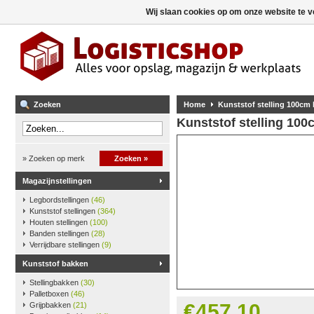
Wij slaan cookies op om onze website te v
Zoeken
Home
Kunststof stelling 100cm
Kunststof stelling 10
» Zoeken op merk
Zoeken »
Magazijnstellingen
Legbordstellingen
(46)
Kunststof stellingen
(364)
Houten stellingen
(100)
Banden stellingen
(28)
Verrijdbare stellingen
(9)
Kunststof bakken
Stellingbakken
(30)
Palletboxen
(46)
€457,10
Grijpbakken
(21)