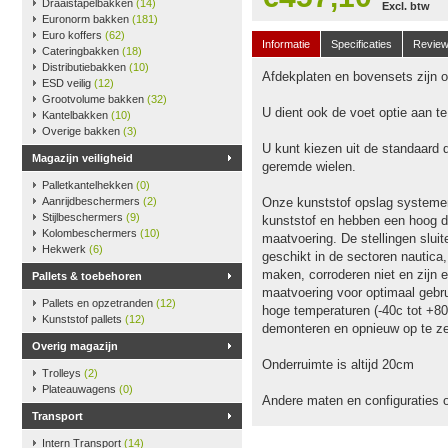
Draaistapelbakken
(14)
Excl. btw
Euronorm bakken
(181)
Euro koffers
(62)
Informatie
Specificaties
Revie
Cateringbakken
(18)
Distributiebakken
(10)
Afdekplaten en bovensets zijn op
ESD veilig
(12)
Grootvolume bakken
(32)
U dient ook de voet optie aan t
Kantelbakken
(10)
Overige bakken
(3)
U kunt kiezen uit de standaard 
Magazijn veiligheid
geremde wielen.
Palletkantelhekken
(0)
Aanrijdbeschermers
(2)
Onze kunststof opslag systeme
Stijlbeschermers
(9)
kunststof en hebben een hoog dr
Kolombeschermers
(10)
maatvoering. De stellingen slu
Hekwerk
(6)
geschikt in de sectoren nautica
maken, corroderen niet en zijn e
Pallets & toebehoren
maatvoering voor optimaal gebru
Pallets en opzetranden
(12)
hoge temperaturen (-40c tot +80
Kunststof pallets
(12)
demonteren en opnieuw op te ze
Overig magazijn
Onderruimte is altijd 20cm
Trolleys
(2)
Plateauwagens
(0)
Andere maten en configuraties 
Transport
Intern Transport
(14)