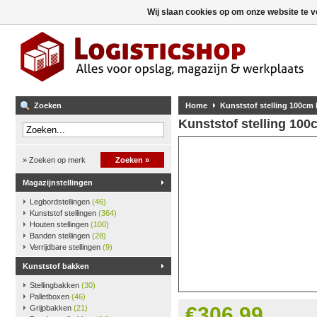
Wij slaan cookies op om onze website te v
Zoeken
Home
Kunststof stelling 100cm
Kunststof stelling 10
» Zoeken op merk
Zoeken »
Magazijnstellingen
Legbordstellingen
(46)
Kunststof stellingen
(364)
Houten stellingen
(100)
Banden stellingen
(28)
Verrijdbare stellingen
(9)
Kunststof bakken
Stellingbakken
(30)
Palletboxen
(46)
€306,99
Grijpbakken
(21)