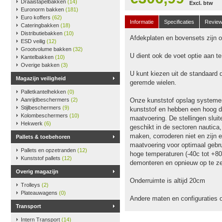
Draaistapelbakken
(14)
Excl. btw
Euronorm bakken
(181)
Euro koffers
(62)
Informatie
Specificaties
Revie
Cateringbakken
(18)
Distributiebakken
(10)
Afdekplaten en bovensets zijn op
ESD veilig
(12)
Grootvolume bakken
(32)
U dient ook de voet optie aan t
Kantelbakken
(10)
Overige bakken
(3)
U kunt kiezen uit de standaard 
Magazijn veiligheid
geremde wielen.
Palletkantelhekken
(0)
Aanrijdbeschermers
(2)
Onze kunststof opslag systeme
Stijlbeschermers
(9)
kunststof en hebben een hoog dr
Kolombeschermers
(10)
maatvoering. De stellingen slu
Hekwerk
(6)
geschikt in de sectoren nautica
maken, corroderen niet en zijn e
Pallets & toebehoren
maatvoering voor optimaal gebru
Pallets en opzetranden
(12)
hoge temperaturen (-40c tot +80
Kunststof pallets
(12)
demonteren en opnieuw op te ze
Overig magazijn
Onderruimte is altijd 20cm
Trolleys
(2)
Plateauwagens
(0)
Andere maten en configuraties 
Transport
Intern Transport
(14)