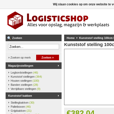
Wij slaan cookies op om onze website te v
Zoeken
Home
Kunststof stelling 100cm
Kunststof stelling 10
» Zoeken op merk
Zoeken »
Magazijnstellingen
Legbordstellingen
(46)
Kunststof stellingen
(364)
Houten stellingen
(100)
Banden stellingen
(28)
Verrijdbare stellingen
(9)
Kunststof bakken
Stellingbakken
(30)
Palletboxen
(46)
€382,04
Grijpbakken
(21)