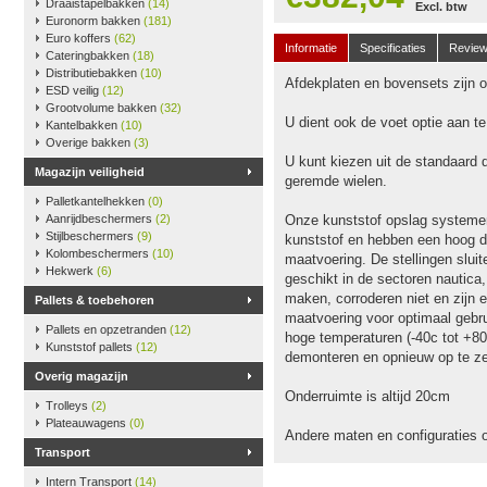
Draaistapelbakken
(14)
Excl. btw
Euronorm bakken
(181)
Euro koffers
(62)
Informatie
Specificaties
Revie
Cateringbakken
(18)
Distributiebakken
(10)
Afdekplaten en bovensets zijn op
ESD veilig
(12)
Grootvolume bakken
(32)
U dient ook de voet optie aan t
Kantelbakken
(10)
Overige bakken
(3)
U kunt kiezen uit de standaard 
Magazijn veiligheid
geremde wielen.
Palletkantelhekken
(0)
Aanrijdbeschermers
(2)
Onze kunststof opslag systeme
Stijlbeschermers
(9)
kunststof en hebben een hoog dr
Kolombeschermers
(10)
maatvoering. De stellingen slu
Hekwerk
(6)
geschikt in de sectoren nautica
maken, corroderen niet en zijn e
Pallets & toebehoren
maatvoering voor optimaal gebru
Pallets en opzetranden
(12)
hoge temperaturen (-40c tot +80
Kunststof pallets
(12)
demonteren en opnieuw op te ze
Overig magazijn
Onderruimte is altijd 20cm
Trolleys
(2)
Plateauwagens
(0)
Andere maten en configuraties 
Transport
Intern Transport
(14)