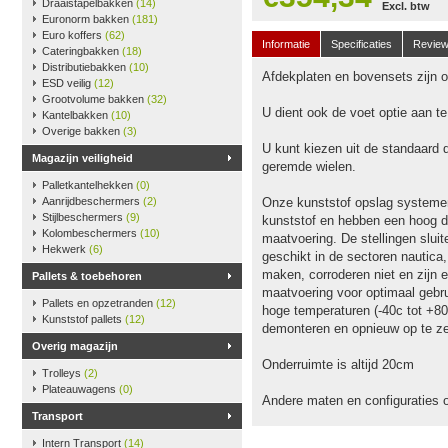
Draaistapelbakken
(14)
Excl. btw
Euronorm bakken
(181)
Euro koffers
(62)
Informatie
Specificaties
Revie
Cateringbakken
(18)
Distributiebakken
(10)
Afdekplaten en bovensets zijn op
ESD veilig
(12)
Grootvolume bakken
(32)
U dient ook de voet optie aan t
Kantelbakken
(10)
Overige bakken
(3)
U kunt kiezen uit de standaard 
Magazijn veiligheid
geremde wielen.
Palletkantelhekken
(0)
Aanrijdbeschermers
(2)
Onze kunststof opslag systeme
Stijlbeschermers
(9)
kunststof en hebben een hoog dr
Kolombeschermers
(10)
maatvoering. De stellingen slu
Hekwerk
(6)
geschikt in de sectoren nautica
maken, corroderen niet en zijn e
Pallets & toebehoren
maatvoering voor optimaal gebru
Pallets en opzetranden
(12)
hoge temperaturen (-40c tot +80
Kunststof pallets
(12)
demonteren en opnieuw op te ze
Overig magazijn
Onderruimte is altijd 20cm
Trolleys
(2)
Plateauwagens
(0)
Andere maten en configuraties 
Transport
Intern Transport
(14)