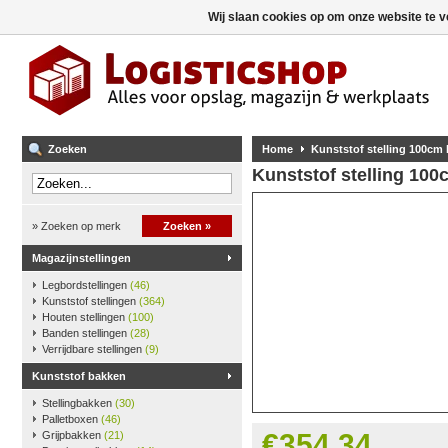
Wij slaan cookies op om onze website te v
Zoeken
Home
Kunststof stelling 100cm
Kunststof stelling 10
» Zoeken op merk
Zoeken »
Magazijnstellingen
Legbordstellingen
(46)
Kunststof stellingen
(364)
Houten stellingen
(100)
Banden stellingen
(28)
Verrijdbare stellingen
(9)
Kunststof bakken
Stellingbakken
(30)
Palletboxen
(46)
€354,34
Grijpbakken
(21)