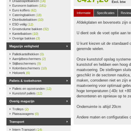
Draaistapelbakken
(14)
Excl. btw
Euronorm bakken
(181)
Euro koffers
(62)
Informatie
Specificaties
Revie
Cateringbakken
(18)
Distributiebakken
(10)
Afdekplaten en bovensets zijn op
ESD veilig
(12)
Grootvolume bakken
(32)
U dient ook de voet optie aan t
Kantelbakken
(10)
Overige bakken
(3)
U kunt kiezen uit de standaard 
Magazijn veiligheid
geremde wielen.
Palletkantelhekken
(0)
Aanrijdbeschermers
(2)
Onze kunststof opslag systeme
Stijlbeschermers
(9)
kunststof en hebben een hoog dr
Kolombeschermers
(10)
maatvoering. De stellingen slu
Hekwerk
(6)
geschikt in de sectoren nautica
maken, corroderen niet en zijn e
Pallets & toebehoren
maatvoering voor optimaal gebru
Pallets en opzetranden
(12)
hoge temperaturen (-40c tot +80
Kunststof pallets
(12)
demonteren en opnieuw op te ze
Overig magazijn
Onderruimte is altijd 20cm
Trolleys
(2)
Plateauwagens
(0)
Andere maten en configuraties 
Transport
Intern Transport
(14)