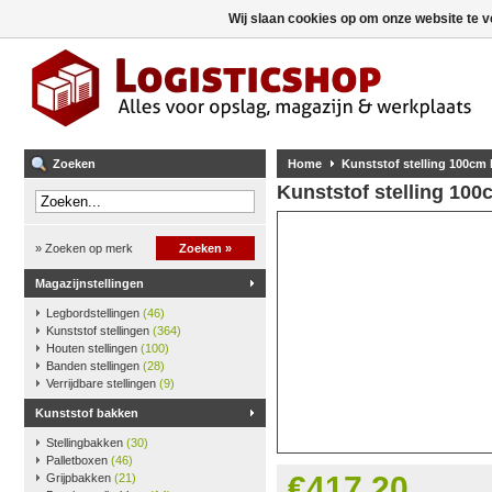
Wij slaan cookies op om onze website te v
Zoeken
Home
Kunststof stelling 100cm
Kunststof stelling 10
» Zoeken op merk
Zoeken »
Magazijnstellingen
Legbordstellingen
(46)
Kunststof stellingen
(364)
Houten stellingen
(100)
Banden stellingen
(28)
Verrijdbare stellingen
(9)
Kunststof bakken
Stellingbakken
(30)
Palletboxen
(46)
€417,20
Grijpbakken
(21)